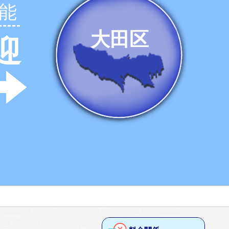
能
大田区
迎