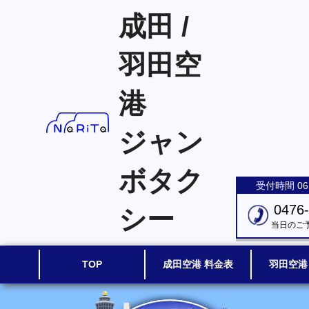
成田 /
羽田空
港
ジャン
ボタク
受付時間 06:
0476
シー
当日のご
TOP
成田空港 料金表
羽田空港