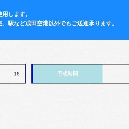
使用します。
宅、駅など成田空港以外でもご送迎承ります。
16
予想時間