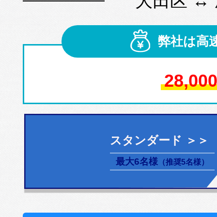
大田区 ↔
弊社は高
28,00
スタンダード ＞＞
最大6名様
（推奨5名様）