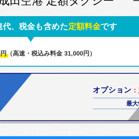
 成田空港 定額タクシー
速代、税金も含めた
定額料金
です
0
円
（高速・税込み料金 31,000円）
オプション
：
最大