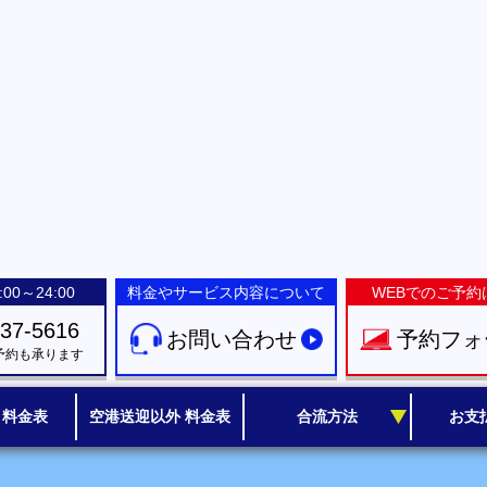
00～24:00
料金やサービス内容について
WEBでのご予約
-37-5616
お問い合わせ
予約フォ
予約も承ります
 料金表
空港送迎以外 料金表
合流方法
お支