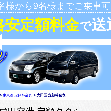
1名様から9名様までご乗車可
格安定額料金
送
で
>
東京都 定額料金表
>
大田区 定額料金表