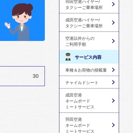
羽田空港ハイヤー/
タクシーご乗車場所
成田空港ハイヤー/
タクシーご乗車場所
空港以外からの
ご利用手順
サービス内容
車種＆お荷物の積載量
30
チャイルドシート
成田空港
ネームボード
ミートサービス
羽田空港
ネームボード
ミートサービス