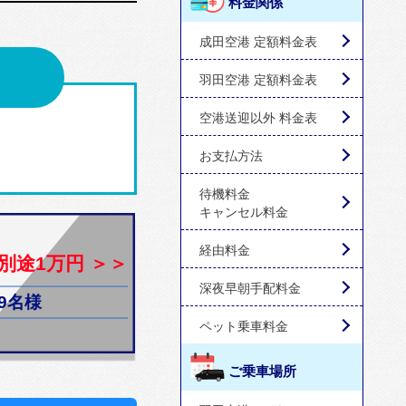
料金関係
成田空港 定額料金表
羽田空港 定額料金表
空港送迎以外 料金表
お支払方法
待機料金
キャンセル料金
経由料金
別途1万円 ＞＞
深夜早朝手配料金
9名様
ペット乗車料金
ご乗車場所