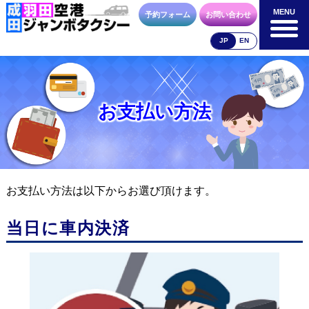
MENU
MENU
予約フォーム
お問い合わせ
JP
EN
成田空港
羽田空港
空港送迎以外
料金表
料金表
料金表
お支払い方法
合流方法
車種・荷物
お支払方法
お支払い方法は以下からお選び頂けます。
当日に車内決済
お問合せ
予約フォーム