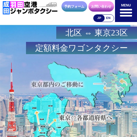
MENU
MENU
予約フォーム
お問い合わせ
JP
EN
北区 ⇔ 東京23区
成田空港
羽田空港
空港送迎以外
料金表
料金表
料金表
定額料金ワゴンタクシー
合流方法
車種・荷物
お支払方法
お問合せ
予約フォーム