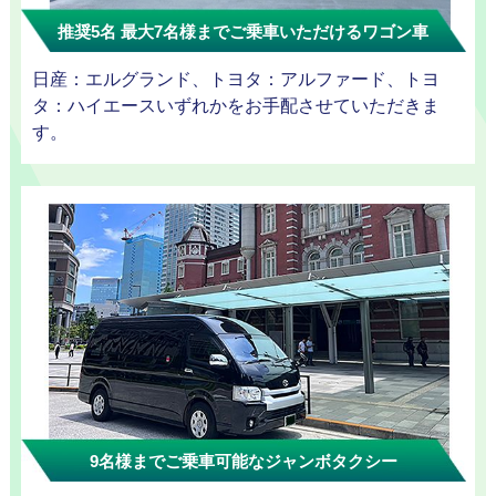
迎プラン
推奨5名 最大7名様までご乗車いただけるワゴン車
日産：エルグランド、トヨタ：アルファード、トヨ
タ：ハイエースいずれかをお手配させていただきま
観光タクシー
す。
ディズニー
東
送迎
京
成
田
9名様までご乗車可能なジャンボタクシー