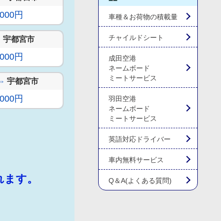
,000円
車種＆お荷物の積載量
チャイルドシート
⇔
宇都宮市
,000円
成田空港
ネームボード
ミートサービス
⇔
宇都宮市
,000円
羽田空港
ネームボード
ミートサービス
英語対応ドライバー
車内無料サービス
れます。
Q＆A(よくある質問)