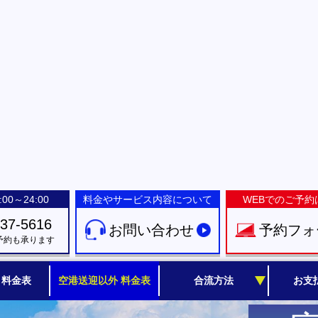
00～24:00
料金やサービス内容について
WEBでのご予約
-37-5616
お問い合わせ
予約フォ
予約も承ります
 料金表
空港送迎以外 料金表
合流方法
お支