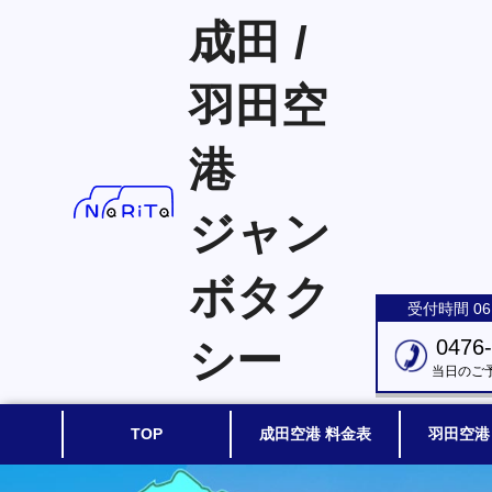
成田 /
羽田空
港
ジャン
ボタク
受付時間 06:
シー
0476
当日のご
TOP
成田空港 料金表
羽田空港