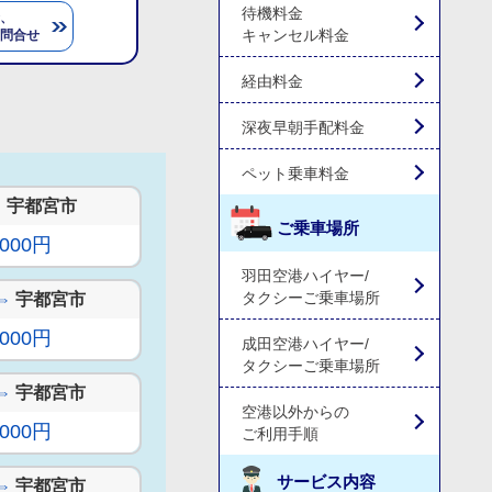
待機料金
、
キャンセル料金
問合せ
経由料金
深夜早朝手配料金
ペット乗車料金
⇔
宇都宮市
ご乗車場所
,000円
羽田空港ハイヤー/
タクシーご乗車場所
⇔
宇都宮市
,000円
成田空港ハイヤー/
タクシーご乗車場所
⇔
宇都宮市
空港以外からの
,000円
ご利用手順
サービス内容
⇔
宇都宮市