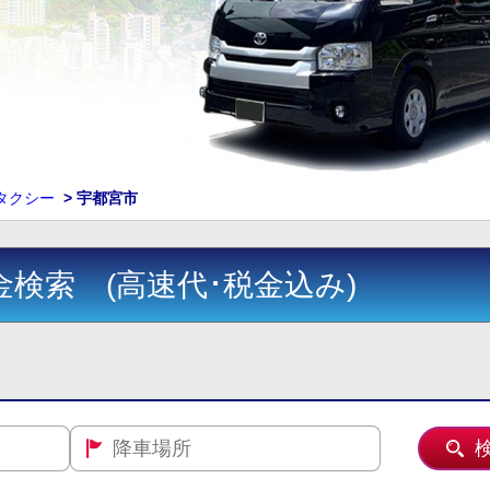
ンタクシー
>
宇都宮市
金検索 (高速代･税金込み)