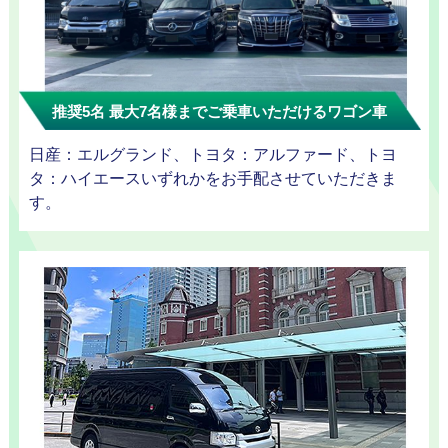
迎プラン
推奨5名 最大7名様までご乗車いただけるワゴン車
観光タクシー
日産：エルグランド、トヨタ：アルファード、トヨ
タ：ハイエースいずれかをお手配させていただきま
す。
ディズニー
東
送迎
京
成
田