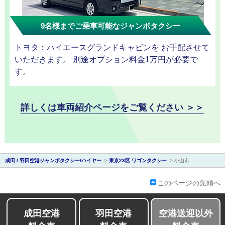
9名様までご乗車可能なジャンボタクシー
トヨタ：ハイエースグランドキャビンを お手配させて
会社紹介
いただきます。 別途オプション料金1万円が必要で
す。
詳しくは車両紹介ページをご覧ください ＞＞
成田 / 羽田空港ジャンボタクシー/ハイヤー
>
東京23区 ワゴンタクシー
>
小山市
このページの先頭へ
成田空港
羽田空港
空港送迎以外