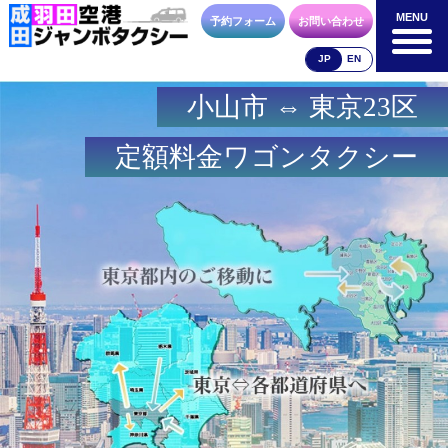
MENU
MENU
予約フォーム
お問い合わせ
JP
EN
小山市 ⇔ 東京23区
成田空港
羽田空港
空港送迎以外
料金表
料金表
料金表
定額料金ワゴンタクシー
合流方法
車種・荷物
お支払方法
お問合せ
予約フォーム