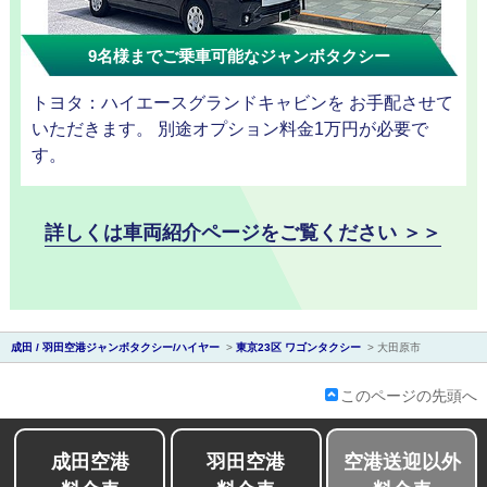
9名様までご乗車可能なジャンボタクシー
トヨタ：ハイエースグランドキャビンを お手配させて
会社紹介
いただきます。 別途オプション料金1万円が必要で
す。
詳しくは車両紹介ページをご覧ください ＞＞
成田 / 羽田空港ジャンボタクシー/ハイヤー
>
東京23区 ワゴンタクシー
>
大田原市
このページの先頭へ
成田空港
羽田空港
空港送迎以外