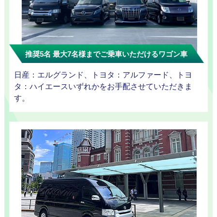
迎プラン
推奨5名 最大7名様までご乗車いただけるワゴン車
観光タクシー
日産：エルグランド、トヨタ：アルファード、トヨ
タ：ハイエースいずれかをお手配させていただきま
す。
ディズニー
東
送迎
京
成
田