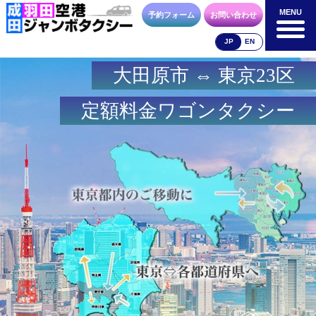
MENU
MENU
予約フォーム
お問い合わせ
JP
EN
大田原市 ⇔ 東京23区
成田空港
羽田空港
空港送迎以外
料金表
料金表
料金表
定額料金ワゴンタクシー
合流方法
車種・荷物
お支払方法
お問合せ
予約フォーム