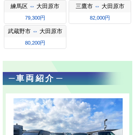
ン
練馬区
⇔
大田原市
三鷹市
⇔
大田原市
79,300円
82,000円
武蔵野市
⇔
大田原市
80,200円
車両紹介
お勧め送