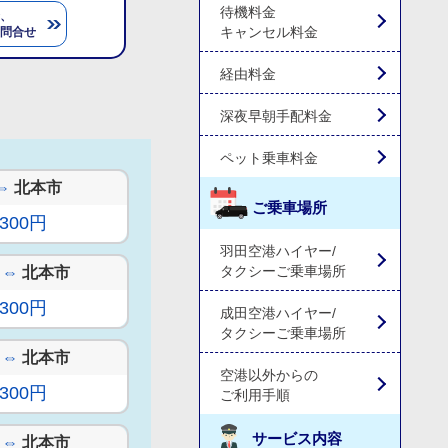
待機料金
、
キャンセル料金
問合せ
経由料金
深夜早朝手配料金
ペット乗車料金
⇔
北本市
ご乗車場所
,300円
羽田空港ハイヤー/
タクシーご乗車場所
⇔
北本市
,300円
成田空港ハイヤー/
タクシーご乗車場所
⇔
北本市
空港以外からの
,300円
ご利用手順
サービス内容
⇔
北本市