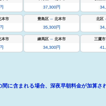
0円
37,300円
34
北本市
豊島区
⇔
北本市
北区
0円
35,300円
34
北本市
練馬区
⇔
北本市
三鷹市
0円
34,300円
41
:00の間に含まれる場合、深夜早朝料金が加算さ