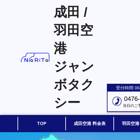
成田 /
羽田空
港
ジャン
ボタク
受付時間 06:
シー
0476
当日のご
TOP
成田空港 料金表
羽田空港