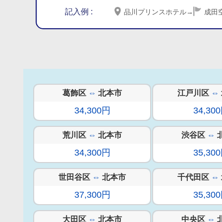
記入例 :
品川プリンスホテル
→
成田
葛飾区
⇔
北本市
江戸川区
⇔
34,300円
34,30
荒川区
⇔
北本市
渋谷区
⇔
34,300円
35,30
世田谷区
⇔
北本市
千代田区
⇔
37,300円
35,30
大田区
⇔
北本市
中央区
⇔