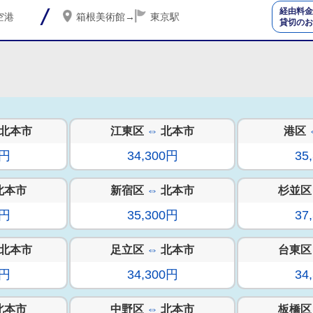
経由料金
空港
箱根美術館
→
東京駅
貸切のお
北本市
江東区
⇔
北本市
港区
0円
34,300円
35
北本市
新宿区
⇔
北本市
杉並区
0円
35,300円
37
北本市
足立区
⇔
北本市
台東区
0円
34,300円
34
北本市
中野区
⇔
北本市
板橋区