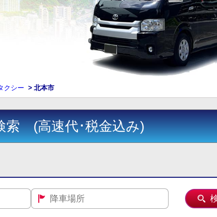
ンタクシー
>
北本市
検索 (高速代･税金込み)