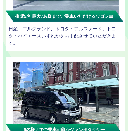
ラン
推奨5名 最大7名様までご乗車いただけるワゴン車
日産：エルグランド、トヨタ：アルファード、トヨ
タ：ハイエースいずれかをお手配させていただきま
す。
観光タクシ
ー
ディズニー
東
送迎
京
成
田
9名様までご乗車可能なジャンボタクシー