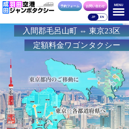
MENU
MENU
予約フォーム
お問い合わせ
JP
EN
入間郡毛呂山町 ⇔ 東京23区
成田空港
羽田空港
空港送迎以外
料金表
料金表
料金表
定額料金ワゴンタクシー
合流方法
車種・荷物
お支払方法
お問合せ
予約フォーム