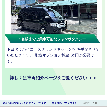
観光タクシー
ディズニー
東
送迎
京
9名様までご乗車可能なジャンボタクシー
成
トヨタ：ハイエースグランドキャビンを お手配させて
田
いただきます。 別途オプション料金1万円が必要で
す。
詳しくは車両紹介ページをご覧ください ＞＞
成田 / 羽田空港ジャンボタクシー/ハイヤー
>
東京23区 ワゴンタクシー
>
入間郡三芳町