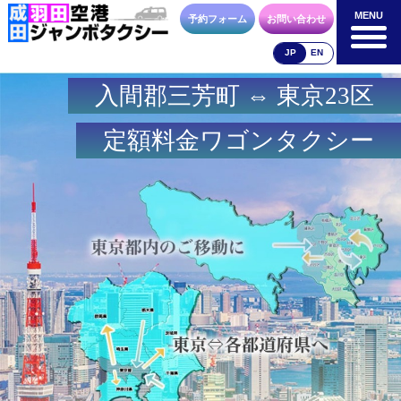
MENU
MENU
予約フォーム
お問い合わせ
JP
EN
入間郡三芳町 ⇔ 東京23区
成田空港
羽田空港
空港送迎以外
料金表
料金表
料金表
定額料金ワゴンタクシー
合流方法
車種・荷物
お支払方法
お問合せ
予約フォーム