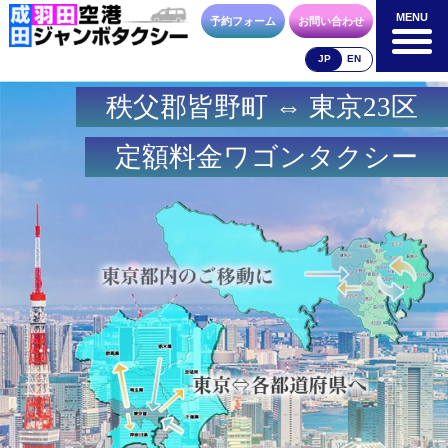
MENU
MENU
予約フォーム
お問い合わせ
JP
EN
秩父郡皆野町 ⇔ 東京23区
成田空港
羽田空港
空港送迎以外
料金表
料金表
料金表
定額料金ワゴンタクシー
合流方法
車種・荷物
お支払方法
お問合せ
予約フォーム