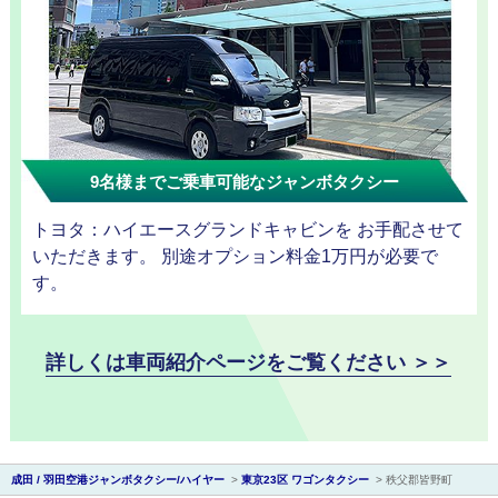
観光タクシー
ディズニー
東
送迎
京
9名様までご乗車可能なジャンボタクシー
成
トヨタ：ハイエースグランドキャビンを お手配させて
田
いただきます。 別途オプション料金1万円が必要で
す。
詳しくは車両紹介ページをご覧ください ＞＞
成田 / 羽田空港ジャンボタクシー/ハイヤー
>
東京23区 ワゴンタクシー
>
秩父郡皆野町