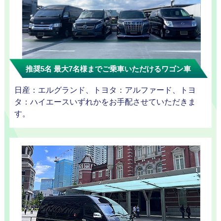
迎プラン
推奨5名 最大7名様までご乗車いただけるワゴン車
観光タクシー
日産：エルグランド、トヨタ：アルファード、トヨ
タ：ハイエースいずれかをお手配させていただきま
す。
ディズニー
東
送迎
京
成
田