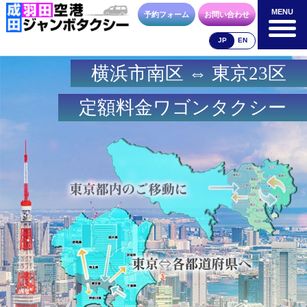
MENU
MENU
予約フォーム
お問い合わせ
JP
EN
横浜市南区 ⇔ 東京23区
成田空港
羽田空港
空港送迎以外
料金表
料金表
料金表
定額料金ワゴンタクシー
合流方法
車種・荷物
お支払方法
お問合せ
予約フォーム