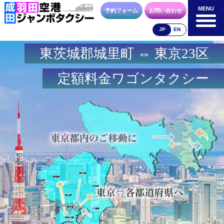
MENU
MENU
予約フォーム
お問い合わせ
JP
EN
東茨城郡城里町 ⇔ 東京23区
成田空港
羽田空港
空港送迎以外
料金表
料金表
料金表
定額料金ワゴンタクシー
合流方法
車種・荷物
お支払方法
お問合せ
予約フォーム