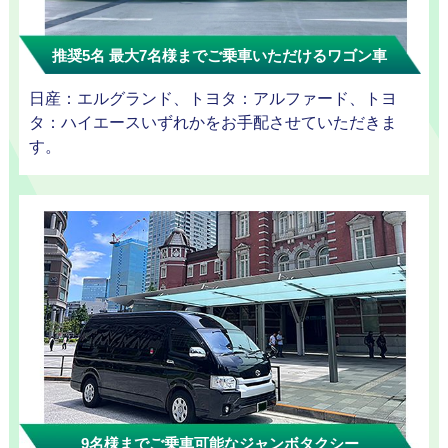
ラン
推奨5名 最大7名様までご乗車いただけるワゴン車
日産：エルグランド、トヨタ：アルファード、トヨ
タ：ハイエースいずれかをお手配させていただきま
す。
観光タクシ
ー
ディズニー
東
送迎
京
成
田
9名様までご乗車可能なジャンボタクシー