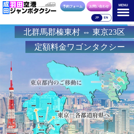
MENU
MENU
予約フォーム
お問い合わせ
JP
EN
北群馬郡榛東村 ⇔ 東京23区
成田空港
羽田空港
空港送迎以外
料金表
料金表
料金表
定額料金ワゴンタクシー
合流方法
車種・荷物
お支払方法
お問合せ
予約フォーム