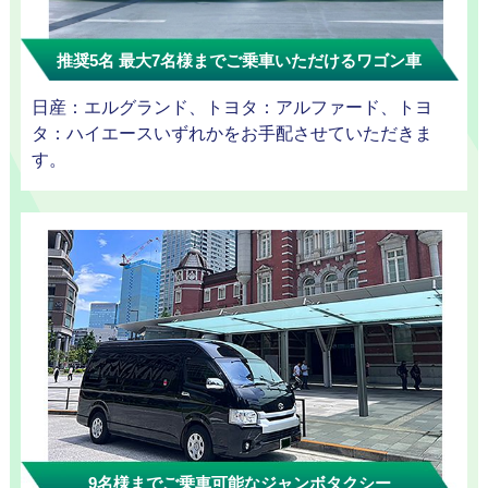
ラン
推奨5名 最大7名様までご乗車いただけるワゴン車
日産：エルグランド、トヨタ：アルファード、トヨ
タ：ハイエースいずれかをお手配させていただきま
す。
観光タクシ
ー
ディズニー
東
送迎
京
成
田
9名様までご乗車可能なジャンボタクシー