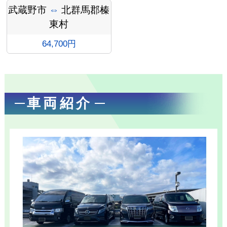
武蔵野市
⇔
北群馬郡榛
東村
64,700円
お勧め
車両紹介
送迎プ