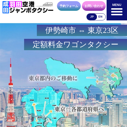
MENU
MENU
予約フォーム
お問い合わせ
JP
EN
伊勢崎市 ⇔ 東京23区
成田空港
羽田空港
空港送迎以外
料金表
料金表
料金表
定額料金ワゴンタクシー
合流方法
車種・荷物
お支払方法
お問合せ
予約フォーム