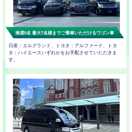
迎プラン
推奨5名 最大7名様までご乗車いただけるワゴン車
観光タクシー
日産：エルグランド、トヨタ：アルファード、トヨ
タ：ハイエースいずれかをお手配させていただきま
す。
ディズニー
東
送迎
京
成
田