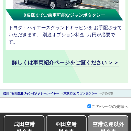
9名様までご乗車可能なジャンボタクシー
トヨタ：ハイエースグランドキャビンを お手配させて
会社紹介
いただきます。 別途オプション料金1万円が必要で
す。
詳しくは車両紹介ページをご覧ください ＞＞
成田 / 羽田空港ジャンボタクシー/ハイヤー
>
東京23区 ワゴンタクシー
>
伊勢崎市
このページの先頭へ
成田空港
羽田空港
空港送迎以外