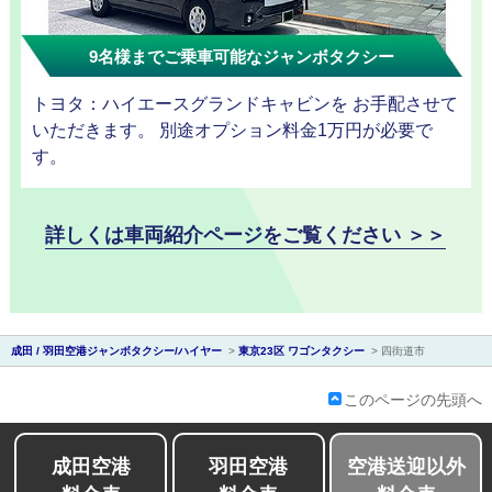
9名様までご乗車可能なジャンボタクシー
トヨタ：ハイエースグランドキャビンを お手配させて
会社紹介
いただきます。 別途オプション料金1万円が必要で
す。
詳しくは車両紹介ページをご覧ください ＞＞
成田 / 羽田空港ジャンボタクシー/ハイヤー
>
東京23区 ワゴンタクシー
>
四街道市
このページの先頭へ
成田空港
羽田空港
空港送迎以外