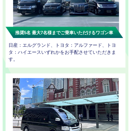
迎プラン
推奨5名 最大7名様までご乗車いただけるワゴン車
観光タクシー
日産：エルグランド、トヨタ：アルファード、トヨ
タ：ハイエースいずれかをお手配させていただきま
す。
ディズニー
東
送迎
京
成
田