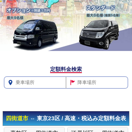
その他料
定額料金検索
金
四街道市
⇔ 東京23区 / 高速・税込み定額料金表