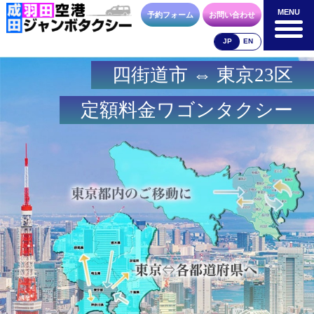
MENU
MENU
予約フォーム
お問い合わせ
JP
EN
四街道市 ⇔ 東京23区
成田空港
羽田空港
空港送迎以外
料金表
料金表
料金表
定額料金ワゴンタクシー
合流方法
車種・荷物
お支払方法
お問合せ
予約フォーム