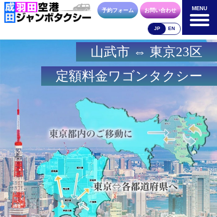
MENU
MENU
予約フォーム
お問い合わせ
JP
EN
山武市 ⇔ 東京23区
成田空港
羽田空港
空港送迎以外
料金表
料金表
料金表
定額料金ワゴンタクシー
合流方法
車種・荷物
お支払方法
お問合せ
予約フォーム