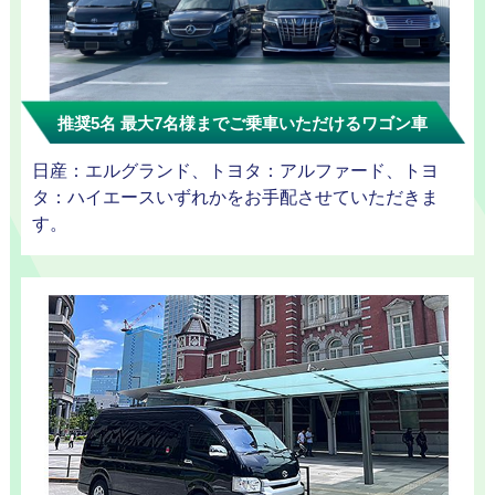
迎プラン
推奨5名 最大7名様までご乗車いただけるワゴン車
観光タクシー
日産：エルグランド、トヨタ：アルファード、トヨ
タ：ハイエースいずれかをお手配させていただきま
す。
ディズニー
東
送迎
京
成
田