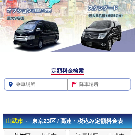
その他料
定額料金検索
金
山武市
⇔ 東京23区 / 高速・税込み定額料金表