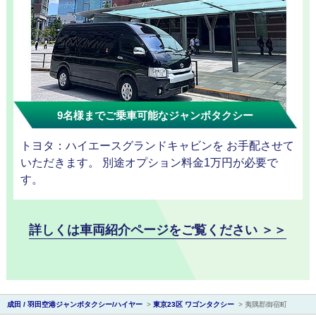
観光タクシー
ディズニー
東
送迎
京
9名様までご乗車可能なジャンボタクシー
成
トヨタ：ハイエースグランドキャビンを お手配させて
田
いただきます。 別途オプション料金1万円が必要で
す。
詳しくは車両紹介ページをご覧ください ＞＞
成田 / 羽田空港ジャンボタクシー/ハイヤー
>
東京23区 ワゴンタクシー
>
夷隅郡御宿町