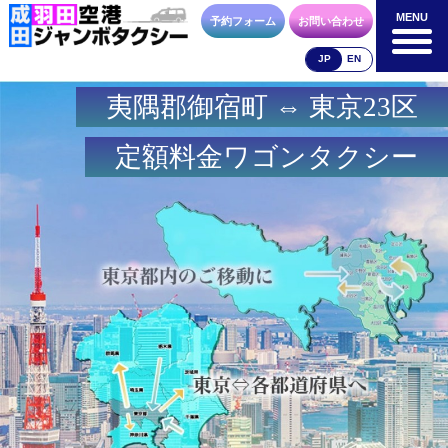
MENU
MENU
予約フォーム
お問い合わせ
JP
EN
夷隅郡御宿町 ⇔ 東京23区
成田空港
羽田空港
空港送迎以外
料金表
料金表
料金表
定額料金ワゴンタクシー
合流方法
車種・荷物
お支払方法
お問合せ
予約フォーム