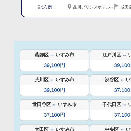
記入例 :
品川プリンスホテル
→
成田
葛飾区
⇔
いすみ市
江戸川区
⇔
39,100円
39,10
荒川区
⇔
いすみ市
渋谷区
⇔
い
39,100円
37,10
世田谷区
⇔
いすみ市
千代田区
⇔
37,100円
37,10
大田区
⇔
いすみ市
中央区
⇔
い