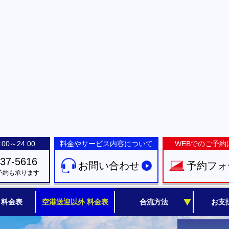
00～24:00
料金やサービス内容について
WEBでのご予約
-37-5616
お問い合わせ
予約フォ
予約も承ります
 料金表
空港送迎以外 料金表
合流方法
お支