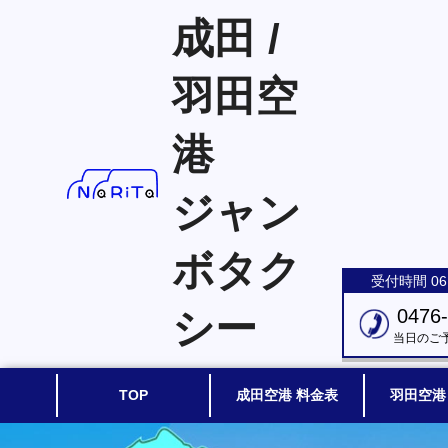
成田 /
羽田空
港
ジャン
ボタク
受付時間 06:
シー
0476
当日のご
TOP
成田空港 料金表
羽田空港