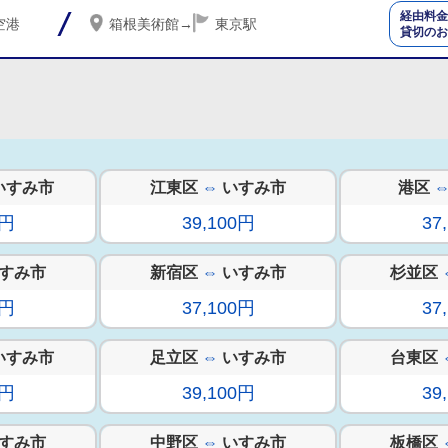
経由料金
空港
箱根美術館
→
東京駅
貸切のお
いすみ市
江東区
⇔
いすみ市
港区
0円
39,100円
37
すみ市
新宿区
⇔
いすみ市
杉並区
0円
37,100円
37
いすみ市
足立区
⇔
いすみ市
台東区
0円
39,100円
39
すみ市
中野区
⇔
いすみ市
板橋区