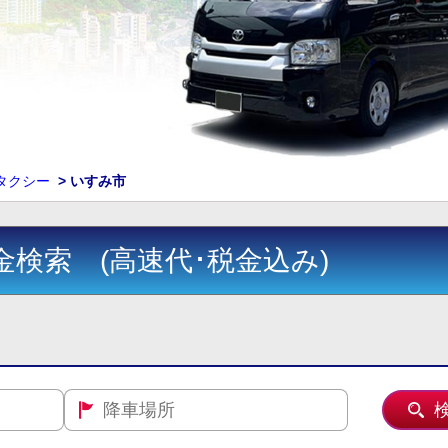
ンタクシー
>
いすみ市
金検索 (高速代･税金込み)