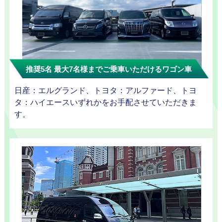
迎プラン
推奨5名 最大7名様までご乗車いただけるワゴン車
観光タクシー
日産：エルグランド、トヨタ：アルファード、トヨ
タ：ハイエースいずれかをお手配させていただきま
す。
ディズニー
東
送迎
京
成
田