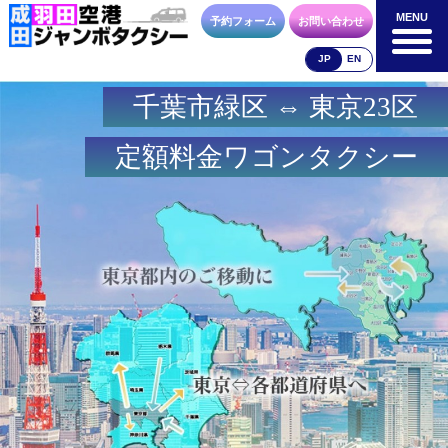
MENU
MENU
予約フォーム
お問い合わせ
JP
EN
千葉市緑区 ⇔ 東京23区
成田空港
羽田空港
空港送迎以外
料金表
料金表
料金表
定額料金ワゴンタクシー
合流方法
車種・荷物
お支払方法
お問合せ
予約フォーム