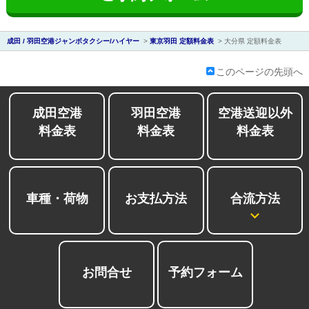
ディズニー送
東
迎
京
成田 / 羽田空港ジャンボタクシー/ハイヤー
>
東京羽田 定額料金表
>
大分県 定額料金表
成
田
このページの先頭へ
成田空港
羽田空港
空港送迎以外
料金表
料金表
料金表
会社紹介
合流方法
車種・荷物
お支払方法
お問合せ
予約フォーム