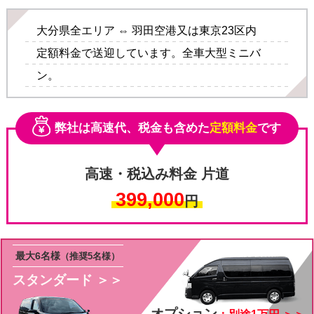
大分県全エリア ⇔ 羽田空港又は東京23区内
定額料金で送迎しています。全車大型ミニバ
ン。
その他料金
弊社は高速代、税金も含めた
定額料金
です
高速・税込み料金 片道
399,000
円
オプション料金
最大6名様
（推奨5名様）
スタンダード ＞＞
オプション