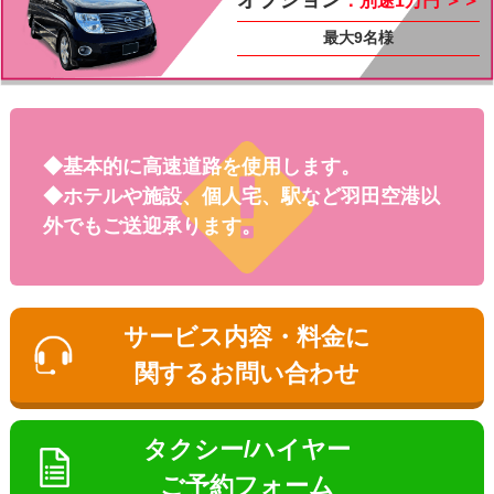
：別途1万円 ＞＞
最大9名様
インフォメーシ
ョン
◆基本的に高速道路を使用します。
◆ホテルや施設、個人宅、駅など羽田空港以
外でもご送迎承ります。
サービス内容・料金に
関するお問い合わせ
お勧め送迎プラ
タクシー/ハイヤー
ン
観光タクシー
ご予約フォーム