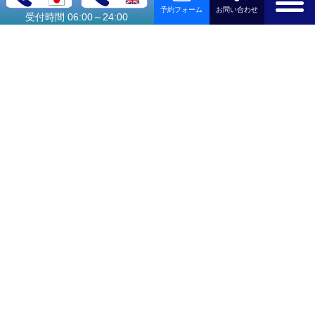
お問い合わせ
予約フォーム
ン
受付時間 06:00～24:00
観光タクシー
ディズニー送
東
迎
京
成
田
会社紹介
ご利用可能なクレジットカード