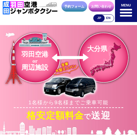
MENU
MENU
予約フォーム
お問い合わせ
JP
EN
成田空港
羽田空港
空港送迎以外
料金表
料金表
料金表
大分県
羽田空港
or
周辺施設
合流方法
車種・荷物
お支払方法
1名様から9名様までご乗車可能
お問合せ
予約フォーム
格安定額料金
送迎
で