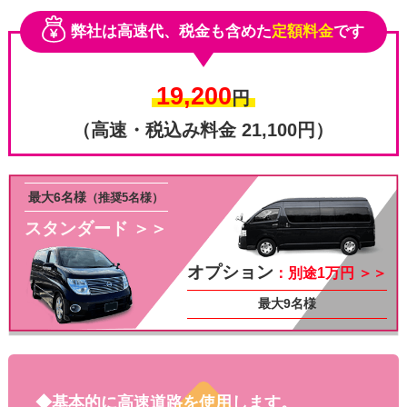
弊社は高速代、税金も含めた
定額料金
です
19,200
円
（高速・税込み料金 21,100円）
最大6名様
（推奨5名様）
スタンダード ＞＞
その他
オプション
：別途1万円 ＞＞
最大9名様
◆基本的に高速道路を使用します。