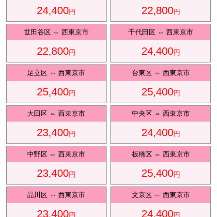
24,400
22,800
円
円
観光タクシ
ー
世田谷区
⇔
西東京市
千代田区
⇔
西東京市
22,800
24,400
円
円
ディズニ
東
足立区
⇔
西東京市
台東区
⇔
西東京市
ー送迎
京
25,400
25,400
円
円
大田区
⇔
西東京市
中央区
⇔
西東京市
成
田
23,400
24,400
円
円
中野区
⇔
西東京市
板橋区
⇔
西東京市
23,400
25,400
円
円
品川区
⇔
西東京市
文京区
⇔
西東京市
23,400
24,400
円
円