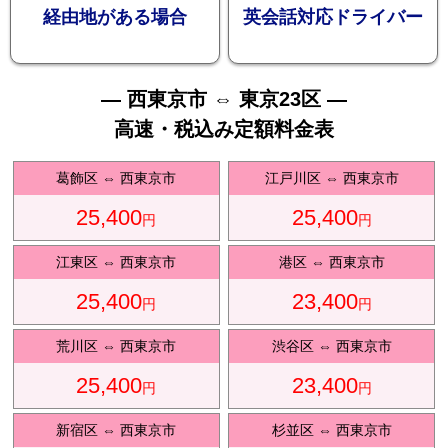
お勧め
経由地がある場合
英会話対応ドライバー
— 西東京市 ⇔ 東京23区 —
高速・税込み定額料金表
送迎プ
葛飾区
⇔
西東京市
江戸川区
⇔
西東京市
25,400
25,400
円
円
江東区
⇔
西東京市
港区
⇔
西東京市
25,400
23,400
ラン
円
円
荒川区
⇔
西東京市
渋谷区
⇔
西東京市
25,400
23,400
円
円
新宿区
⇔
西東京市
杉並区
⇔
西東京市