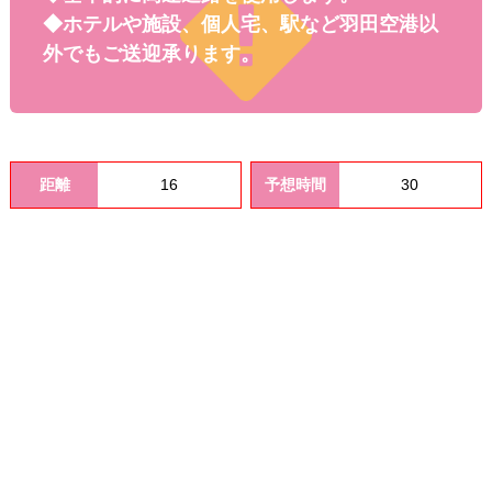
料金
◆ホテルや施設、個人宅、駅など羽田空港以
外でもご送迎承ります。
距離
16
予想時間
30
オプシ