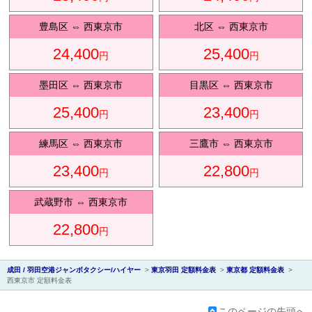
豊島区
⇔
西東京市
北区
⇔
西東京市
24,400
25,400
円
円
会社紹
墨田区
⇔
西東京市
目黒区
⇔
西東京市
25,400
23,400
円
円
練馬区
⇔
西東京市
三鷹市
⇔
西東京市
23,400
22,800
円
円
介
武蔵野市
⇔
西東京市
22,800
円
成田 / 羽田空港ジャンボタクシー/ハイヤー
>
東京羽田 定額料金表
>
東京都 定額料金表
>
西東京市 定額料金表
このページの先頭へ