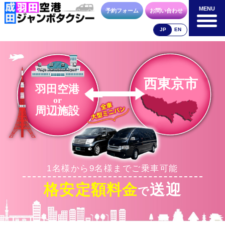
MENU
MENU
予約フォーム
お問い合わせ
JP
EN
成田空港
羽田空港
空港送迎以外
料金表
料金表
料金表
西東京市
羽田空港
or
周辺施設
合流方法
車種・荷物
お支払方法
1名様から9名様までご乗車可能
お問合せ
予約フォーム
格安定額料金
送迎
で