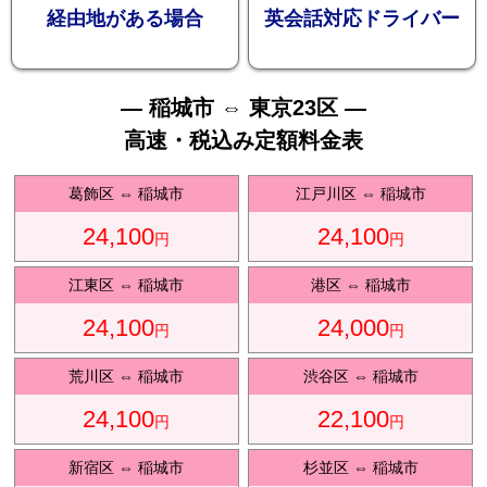
お勧め
経由地がある場合
英会話対応ドライバー
— 稲城市 ⇔ 東京23区 —
高速・税込み定額料金表
送迎プ
葛飾区
⇔
稲城市
江戸川区
⇔
稲城市
24,100
24,100
円
円
江東区
⇔
稲城市
港区
⇔
稲城市
24,100
24,000
ラン
円
円
荒川区
⇔
稲城市
渋谷区
⇔
稲城市
24,100
22,100
円
円
新宿区
⇔
稲城市
杉並区
⇔
稲城市