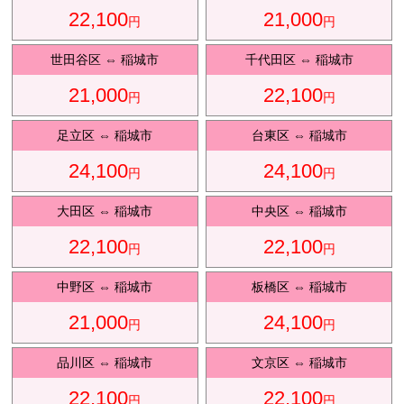
22,100
21,000
円
円
観光タクシ
ー
世田谷区
⇔
稲城市
千代田区
⇔
稲城市
21,000
22,100
円
円
ディズニ
東
足立区
⇔
稲城市
台東区
⇔
稲城市
ー送迎
京
24,100
24,100
円
円
大田区
⇔
稲城市
中央区
⇔
稲城市
成
田
22,100
22,100
円
円
中野区
⇔
稲城市
板橋区
⇔
稲城市
21,000
24,100
円
円
品川区
⇔
稲城市
文京区
⇔
稲城市
22,100
22,100
円
円