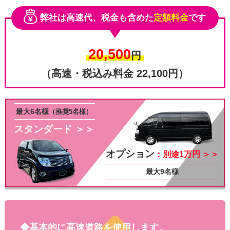
弊社は高速代、税金も含めた
定額料金
です
20,500
円
（高速・税込み料金 22,100円）
最大6名様
（推奨5名様）
スタンダード ＞＞
その他
オプション
：別途1万円 ＞＞
最大9名様
◆基本的に高速道路を使用します。