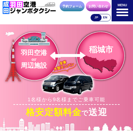
MENU
MENU
予約フォーム
お問い合わせ
JP
EN
成田空港
羽田空港
空港送迎以外
料金表
料金表
料金表
稲城市
羽田空港
or
周辺施設
合流方法
車種・荷物
お支払方法
1名様から9名様までご乗車可能
お問合せ
予約フォーム
格安定額料金
送迎
で