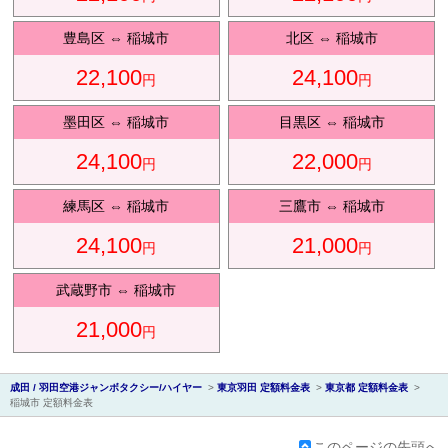
豊島区
⇔
稲城市
北区
⇔
稲城市
22,100
24,100
円
円
会社紹
墨田区
⇔
稲城市
目黒区
⇔
稲城市
24,100
22,000
円
円
練馬区
⇔
稲城市
三鷹市
⇔
稲城市
24,100
21,000
円
円
介
武蔵野市
⇔
稲城市
21,000
円
成田 / 羽田空港ジャンボタクシー/ハイヤー
>
東京羽田 定額料金表
>
東京都 定額料金表
>
稲城市 定額料金表
このページの先頭へ