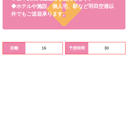
料金
◆ホテルや施設、個人宅、駅など羽田空港以
外でもご送迎承ります。
距離
16
予想時間
30
オプシ