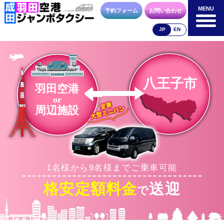
MENU
MENU
予約フォーム
お問い合わせ
JP
EN
成田空港
羽田空港
空港送迎以外
料金表
料金表
料金表
八王子市
羽田空港
or
周辺施設
合流方法
車種・荷物
お支払方法
1名様から9名様までご乗車可能
お問合せ
予約フォーム
格安定額料金
送迎
で