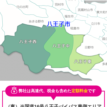
その
弊社は高速代、税金も含めた
定額料金
です
（東）※国道16号八王子バイパス東側エリア