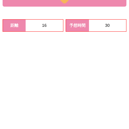
ショ
距離
16
予想時間
30
ン料
金