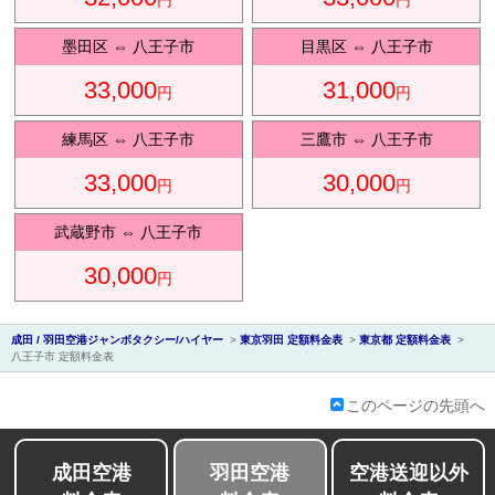
円
円
観光タク
墨田区
⇔
八王子市
目黒区
⇔
八王子市
シー
33,000
31,000
円
円
練馬区
⇔
八王子市
三鷹市
⇔
八王子市
ディズ
東
ニー送
33,000
30,000
円
円
京
迎
武蔵野市
⇔
八王子市
30,000
円
成
田
成田 / 羽田空港ジャンボタクシー/ハイヤー
>
東京羽田 定額料金表
>
東京都 定額料金表
>
八王子市 定額料金表
このページの先頭へ
成田空港
羽田空港
空港送迎以外