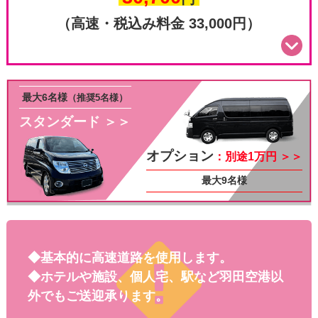
（高速・税込み料金 33,000円）
最大6名様
（推奨5名様）
スタンダード ＞＞
オプション
：別途1万円 ＞＞
オプ
最大9名様
◆基本的に高速道路を使用します。
◆ホテルや施設、個人宅、駅など羽田空港以
外でもご送迎承ります。