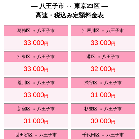
— 八王子市 ⇔ 東京23区 —
高速・税込み定額料金表
葛飾区
⇔
八王子市
江戸川区
⇔
八王子市
33,000
33,000
円
円
お勧
江東区
⇔
八王子市
港区
⇔
八王子市
33,000
32,000
円
円
荒川区
⇔
八王子市
渋谷区
⇔
八王子市
33,000
31,000
円
円
め送
新宿区
⇔
八王子市
杉並区
⇔
八王子市
31,000
30,000
円
円
世田谷区
⇔
八王子市
千代田区
⇔
八王子市