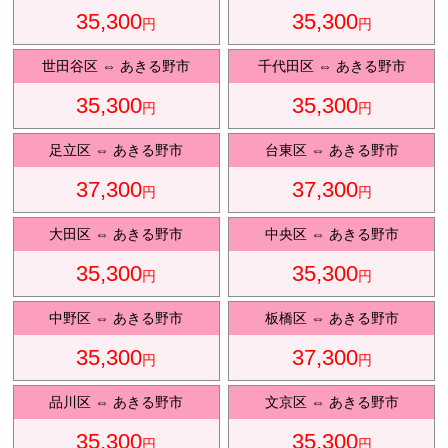
35,300
35,300
円
円
観光タクシ
ー
世田谷区
⇔
あきる野市
千代田区
⇔
あきる野市
35,300
35,300
円
円
ディズニ
東
足立区
⇔
あきる野市
台東区
⇔
あきる野市
ー送迎
京
37,300
37,300
円
円
大田区
⇔
あきる野市
中央区
⇔
あきる野市
成
田
35,300
35,300
円
円
中野区
⇔
あきる野市
板橋区
⇔
あきる野市
35,300
37,300
円
円
品川区
⇔
あきる野市
文京区
⇔
あきる野市
35,300
35,300
円
円