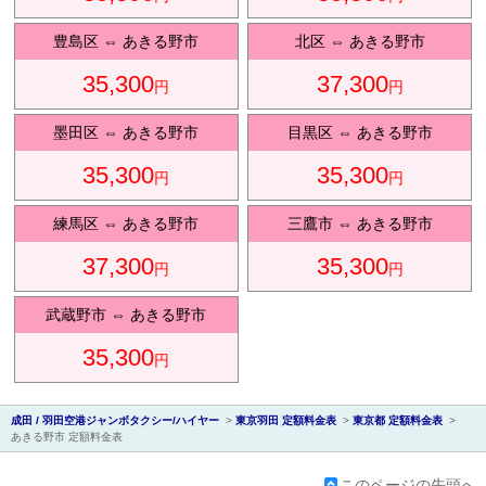
豊島区
⇔
あきる野市
北区
⇔
あきる野市
35,300
37,300
円
円
会社紹
墨田区
⇔
あきる野市
目黒区
⇔
あきる野市
35,300
35,300
円
円
練馬区
⇔
あきる野市
三鷹市
⇔
あきる野市
37,300
35,300
円
円
介
武蔵野市
⇔
あきる野市
35,300
円
成田 / 羽田空港ジャンボタクシー/ハイヤー
>
東京羽田 定額料金表
>
東京都 定額料金表
>
あきる野市 定額料金表
このページの先頭へ