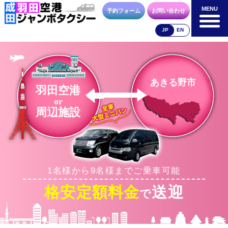
MENU
MENU
予約フォーム
お問い合わせ
JP
EN
成田空港
羽田空港
空港送迎以外
料金表
料金表
料金表
あきる野市
羽田空港
or
周辺施設
合流方法
車種・荷物
お支払方法
1名様から9名様までご乗車可能
お問合せ
予約フォーム
格安定額料金
送迎
で