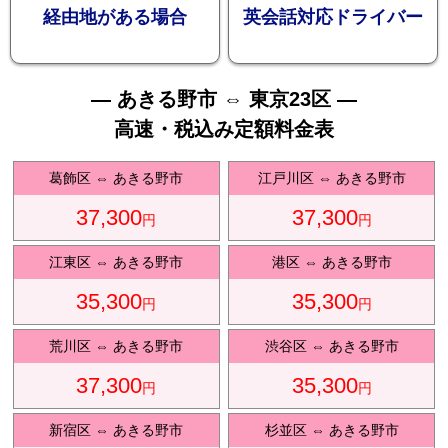
お勧め
経由地がある場合
英会話対応ドライバー
— あきる野市 ⇔ 東京23区 —
高速・税込み定額料金表
送迎プ
葛飾区
⇔
あきる野市
江戸川区
⇔
あきる野市
37,300
37,300
円
円
江東区
⇔
あきる野市
港区
⇔
あきる野市
35,300
35,300
ラン
円
円
荒川区
⇔
あきる野市
渋谷区
⇔
あきる野市
37,300
35,300
円
円
新宿区
⇔
あきる野市
杉並区
⇔
あきる野市