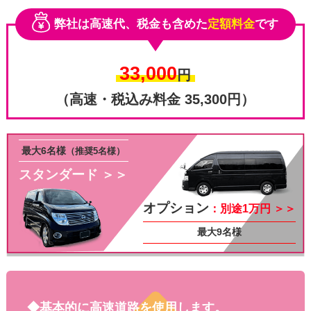
弊社は高速代、税金も含めた
定額料金
です
33,000
円
（高速・税込み料金 35,300円）
最大6名様
（推奨5名様）
スタンダード ＞＞
その他
オプション
：別途1万円 ＞＞
最大9名様
◆基本的に高速道路を使用します。