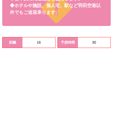
料金
◆ホテルや施設、個人宅、駅など羽田空港以
外でもご送迎承ります。
距離
16
予想時間
30
オプシ