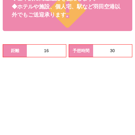
料金
◆ホテルや施設、個人宅、駅など羽田空港以
外でもご送迎承ります。
距離
16
予想時間
30
オプシ