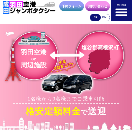
MENU
MENU
予約フォーム
お問い合わせ
JP
EN
成田空港
羽田空港
空港送迎以外
料金表
料金表
料金表
塩谷郡高根沢町
羽田空港
or
周辺施設
合流方法
車種・荷物
お支払方法
1名様から9名様までご乗車可能
お問合せ
予約フォーム
格安定額料金
送迎
で