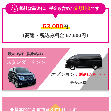
弊社は高速代、税金も含めた
定額料金
です
63,000
円
（高速・税込み料金 67,600円）
最大6名様
（推奨5名様）
スタンダード ＞＞
その他
オプション
：別途1万円 ＞＞
最大9名様
◆基本的に高速道路を使用します。