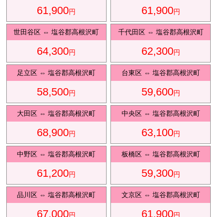
61,900
61,900
円
円
観光タクシ
ー
世田谷区
⇔
塩谷郡高根沢町
千代田区
⇔
塩谷郡高根沢町
64,300
62,300
円
円
ディズニ
東
足立区
⇔
塩谷郡高根沢町
台東区
⇔
塩谷郡高根沢町
ー送迎
京
58,500
59,600
円
円
大田区
⇔
塩谷郡高根沢町
中央区
⇔
塩谷郡高根沢町
成
田
68,900
63,100
円
円
中野区
⇔
塩谷郡高根沢町
板橋区
⇔
塩谷郡高根沢町
61,200
59,300
円
円
品川区
⇔
塩谷郡高根沢町
文京区
⇔
塩谷郡高根沢町
67,000
61,900
円
円