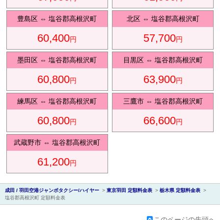
豊島区
⇔
塩谷郡高根沢町
北区
⇔
塩谷郡高根沢町
60,400
57,700
円
円
会社紹
墨田区
⇔
塩谷郡高根沢町
目黒区
⇔
塩谷郡高根沢町
60,800
63,900
円
円
練馬区
⇔
塩谷郡高根沢町
三鷹市
⇔
塩谷郡高根沢町
60,800
66,600
円
円
介
武蔵野市
⇔
塩谷郡高根沢町
61,200
円
成田 / 羽田空港ジャンボタクシー/ハイヤー
>
東京羽田 定額料金表
>
栃木県 定額料金表
>
塩谷郡高根沢町 定額料金表
このページの先頭へ