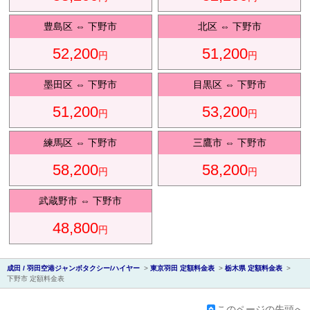
豊島区
⇔
下野市
北区
⇔
下野市
52,200
51,200
円
円
会社紹
墨田区
⇔
下野市
目黒区
⇔
下野市
51,200
53,200
円
円
練馬区
⇔
下野市
三鷹市
⇔
下野市
58,200
58,200
円
円
介
武蔵野市
⇔
下野市
48,800
円
成田 / 羽田空港ジャンボタクシー/ハイヤー
>
東京羽田 定額料金表
>
栃木県 定額料金表
>
下野市 定額料金表
このページの先頭へ