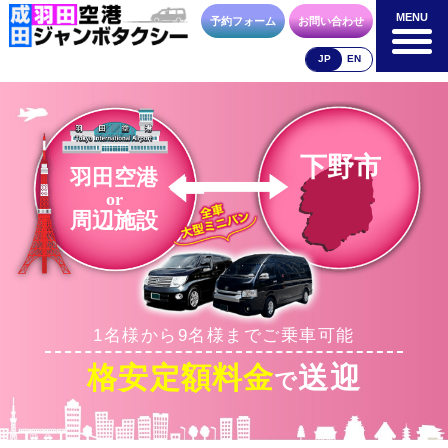
MENU
MENU
予約フォーム
お問い合わせ
JP
EN
成田空港
羽田空港
空港送迎以外
料金表
料金表
料金表
下野市
羽田空港
or
周辺施設
合流方法
車種・荷物
お支払方法
1名様から9名様までご乗車可能
お問合せ
予約フォーム
格安定額料金
送迎
で