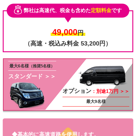
弊社は高速代、税金も含めた
定額料金
です
49,000
円
（高速・税込み料金 53,200円）
最大6名様
（推奨5名様）
スタンダード ＞＞
その他
オプション
：別途1万円 ＞＞
最大9名様
◆基本的に高速道路を使用します。