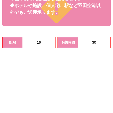
料金
◆ホテルや施設、個人宅、駅など羽田空港以
外でもご送迎承ります。
距離
16
予想時間
30
オプシ