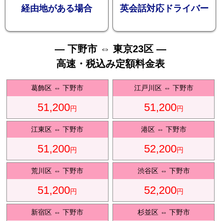
お勧め
経由地がある場合
英会話対応ドライバー
— 下野市 ⇔ 東京23区 —
高速・税込み定額料金表
送迎プ
葛飾区
⇔
下野市
江戸川区
⇔
下野市
51,200
51,200
円
円
江東区
⇔
下野市
港区
⇔
下野市
51,200
52,200
ラン
円
円
荒川区
⇔
下野市
渋谷区
⇔
下野市
51,200
52,200
円
円
新宿区
⇔
下野市
杉並区
⇔
下野市