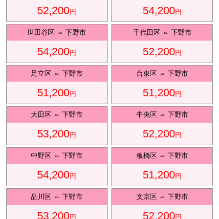
52,200
54,200
円
円
観光タクシ
ー
世田谷区
⇔
下野市
千代田区
⇔
下野市
54,200
52,200
円
円
ディズニ
東
足立区
⇔
下野市
台東区
⇔
下野市
ー送迎
京
51,200
51,200
円
円
大田区
⇔
下野市
中央区
⇔
下野市
成
田
53,200
52,200
円
円
中野区
⇔
下野市
板橋区
⇔
下野市
54,200
51,200
円
円
品川区
⇔
下野市
文京区
⇔
下野市
53,200
52,200
円
円