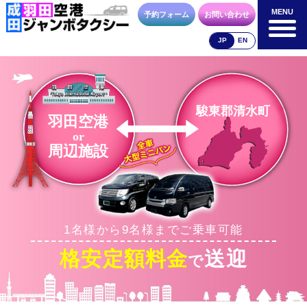
MENU
MENU
予約フォーム
お問い合わせ
JP
EN
成田空港
羽田空港
空港送迎以外
料金表
料金表
料金表
駿東郡清水町
羽田空港
or
周辺施設
合流方法
車種・荷物
お支払方法
1名様から9名様までご乗車可能
お問合せ
予約フォーム
格安定額料金
送迎
で