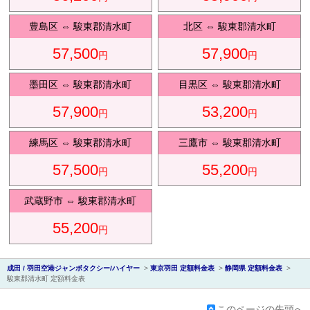
豊島区
⇔
駿東郡清水町
北区
⇔
駿東郡清水町
57,500
57,900
円
円
会社紹
墨田区
⇔
駿東郡清水町
目黒区
⇔
駿東郡清水町
57,900
53,200
円
円
練馬区
⇔
駿東郡清水町
三鷹市
⇔
駿東郡清水町
57,500
55,200
円
円
介
武蔵野市
⇔
駿東郡清水町
55,200
円
成田 / 羽田空港ジャンボタクシー/ハイヤー
>
東京羽田 定額料金表
>
静岡県 定額料金表
>
駿東郡清水町 定額料金表
このページの先頭へ