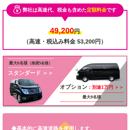
弊社は高速代、税金も含めた
定額料金
です
49,200
円
（高速・税込み料金 53,200円）
最大6名様
（推奨5名様）
スタンダード ＞＞
その他
オプション
：別途1万円 ＞＞
最大9名様
◆基本的に高速道路を使用します。