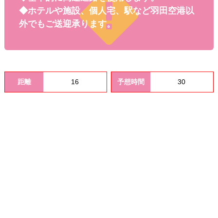
料金
◆ホテルや施設、個人宅、駅など羽田空港以
外でもご送迎承ります。
距離
16
予想時間
30
オプシ