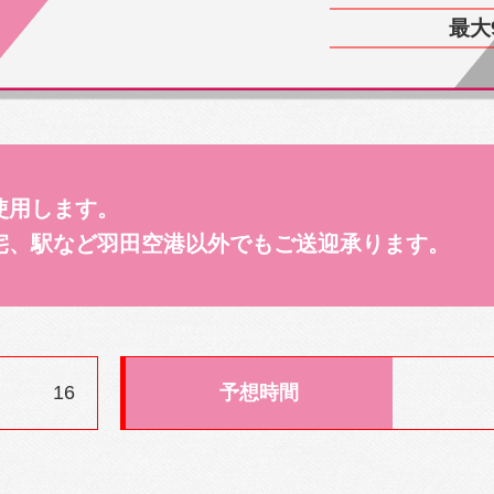
最大
使用します。
宅、駅など羽田空港以外でもご送迎承ります。
16
予想時間