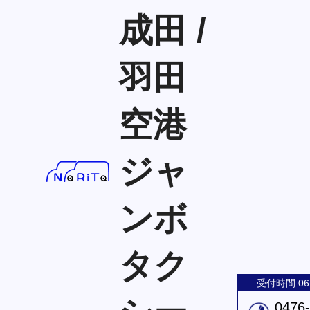
成田 /
羽田
空港
ジャ
ンボ
タク
受付時間 06:
0476