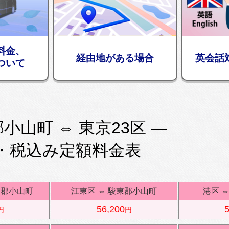
料金、
経由地がある場合
英会話
ついて
小山町 ⇔ 東京23区 —
・税込み定額料金表
東郡小山町
江東区
⇔
駿東郡小山町
港区
56,200
5
円
円