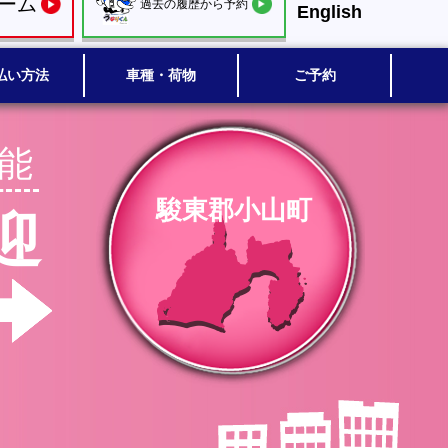
ーム
過去の履歴から予約
English
払い方法
車種・荷物
ご予約
能
駿東郡小山町
迎