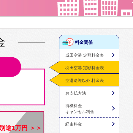
金
料金関係
成田空港 定額料金表
羽田空港 定額料金表
空港送迎以外 料金表
お支払方法
待機料金
キャンセル料金
経由料金
別途1万円 ＞＞