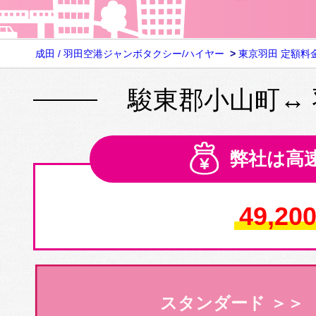
成田 / 羽田空港ジャンボタクシー/ハイヤー
>
東京羽田 定額料
駿東郡小山町↔
弊社は高
49,20
スタンダード ＞＞