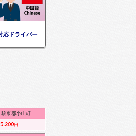
対応ドライバー
⇔
駿東郡小山町
5,200
円