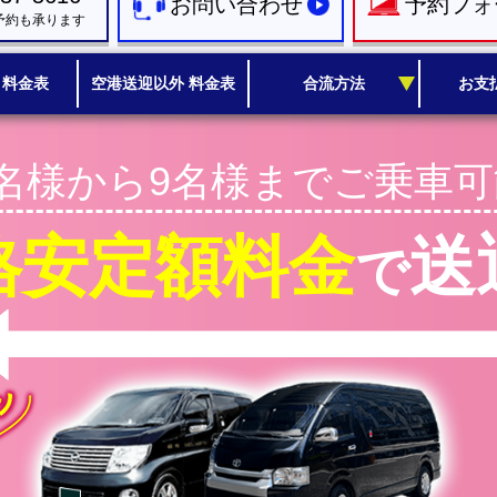
お問い合わせ
予約フォ
予約も承ります
 料金表
空港送迎以外 料金表
合流方法
お支
1名様から9名様までご乗車可
格安定額料金
送
で