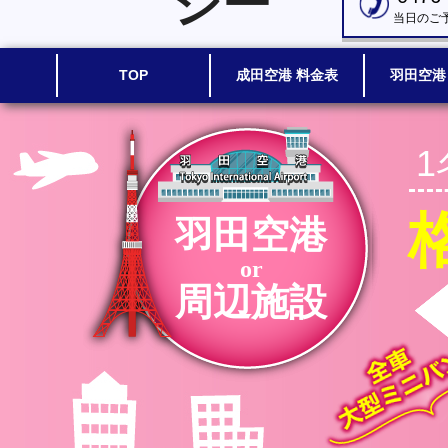
シー
当日のご
TOP
成田空港 料金表
羽田空港
羽田空港
or
周辺施設