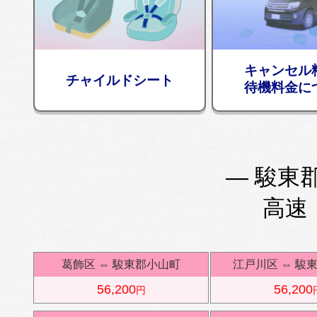
キャンセル
チャイルドシート
待機料金に
— 駿東郡
高速
葛飾区
⇔
駿東郡小山町
江戸川区
⇔
駿
56,200
56,200
円