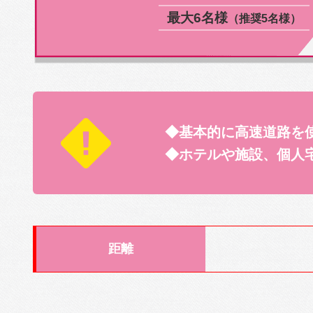
最大6名様
（推奨5名様）
◆基本的に高速道路を
◆ホテルや施設、個人
距離