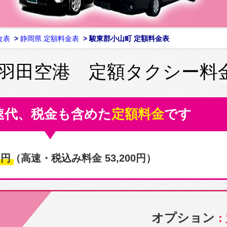
金表
>
静岡県 定額料金表
>
駿東郡小山町 定額料金表
 羽田空港 定額タクシー料
速代、税金も含めた
定額料金
です
0
円
（高速・税込み料金 53,200円）
オプション
：