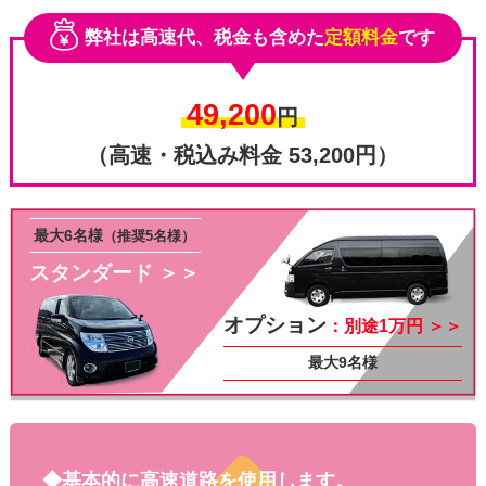
弊社は高速代、税金も含めた
定額料金
です
49,200
円
（高速・税込み料金 53,200円）
最大6名様
（推奨5名様）
スタンダード ＞＞
その他
オプション
：別途1万円 ＞＞
最大9名様
◆基本的に高速道路を使用します。