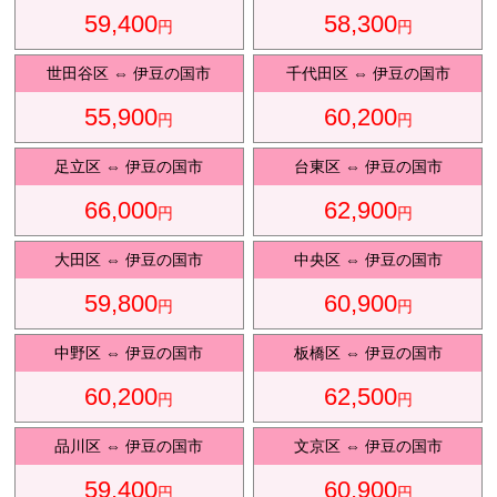
59,400
58,300
円
円
観光タクシ
ー
世田谷区
⇔
伊豆の国市
千代田区
⇔
伊豆の国市
55,900
60,200
円
円
ディズニ
東
足立区
⇔
伊豆の国市
台東区
⇔
伊豆の国市
ー送迎
京
66,000
62,900
円
円
大田区
⇔
伊豆の国市
中央区
⇔
伊豆の国市
成
田
59,800
60,900
円
円
中野区
⇔
伊豆の国市
板橋区
⇔
伊豆の国市
60,200
62,500
円
円
品川区
⇔
伊豆の国市
文京区
⇔
伊豆の国市
59,400
60,900
円
円