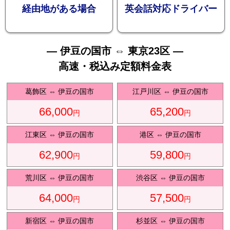
お勧め
経由地がある場合
英会話対応ドライバー
— 伊豆の国市 ⇔ 東京23区 —
高速・税込み定額料金表
送迎プ
葛飾区
⇔
伊豆の国市
江戸川区
⇔
伊豆の国市
66,000
65,200
円
円
江東区
⇔
伊豆の国市
港区
⇔
伊豆の国市
62,900
59,800
ラン
円
円
荒川区
⇔
伊豆の国市
渋谷区
⇔
伊豆の国市
64,000
57,500
円
円
新宿区
⇔
伊豆の国市
杉並区
⇔
伊豆の国市