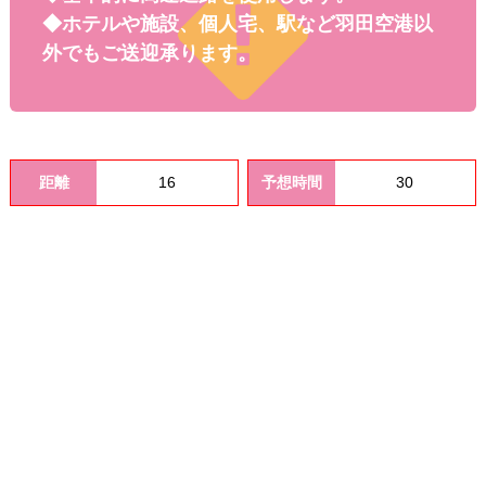
料金
◆ホテルや施設、個人宅、駅など羽田空港以
外でもご送迎承ります。
距離
16
予想時間
30
オプシ