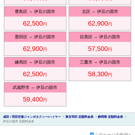
豊島区
⇔
伊豆の国市
北区
⇔
伊豆の国市
62,500
62,900
円
円
会社紹
墨田区
⇔
伊豆の国市
目黒区
⇔
伊豆の国市
62,900
57,500
円
円
練馬区
⇔
伊豆の国市
三鷹市
⇔
伊豆の国市
62,500
58,300
円
円
介
武蔵野市
⇔
伊豆の国市
59,400
円
成田 / 羽田空港ジャンボタクシー/ハイヤー
>
東京羽田 定額料金表
>
静岡県 定額料金表
>
伊豆の国市 定額料金表
このページの先頭へ