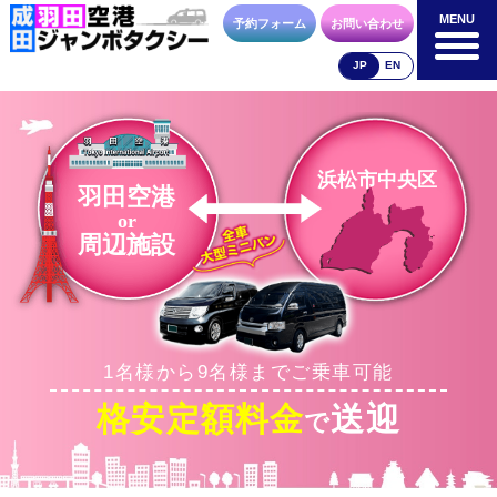
MENU
MENU
予約フォーム
お問い合わせ
JP
EN
成田空港
羽田空港
空港送迎以外
料金表
料金表
料金表
浜松市中央区
羽田空港
or
周辺施設
合流方法
車種・荷物
お支払方法
1名様から9名様までご乗車可能
お問合せ
予約フォーム
格安定額料金
送迎
で