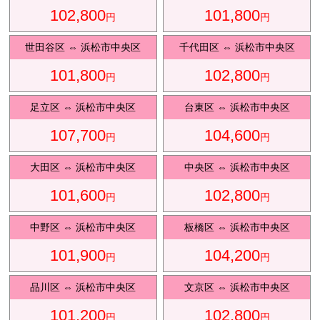
102,800
101,800
円
円
観光タクシ
ー
世田谷区
⇔
浜松市中央区
千代田区
⇔
浜松市中央区
101,800
102,800
円
円
ディズニ
東
足立区
⇔
浜松市中央区
台東区
⇔
浜松市中央区
ー送迎
京
107,700
104,600
円
円
大田区
⇔
浜松市中央区
中央区
⇔
浜松市中央区
成
田
101,600
102,800
円
円
中野区
⇔
浜松市中央区
板橋区
⇔
浜松市中央区
101,900
104,200
円
円
品川区
⇔
浜松市中央区
文京区
⇔
浜松市中央区
101,200
102,800
円
円