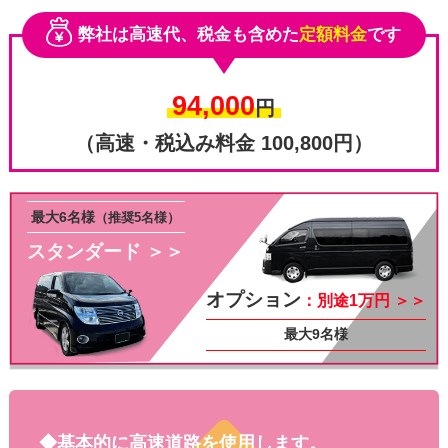
弊社は高速代、税金も含めた
定額料金
です
94,000
円
（高速・税込み料金 100,800円）
最大6名様
（推奨5名様）
スタンダード ＞＞
その他
オプション
：別途1万円 ＞＞
最大9名様
◆基本的に高速道路を使用します。