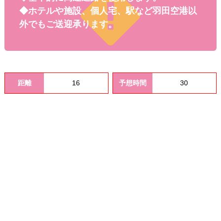
料金
◆ホテルや施設、個人宅、駅など羽田空港以
外でもご送迎承ります。
距離
16
予想時間
30
オプシ