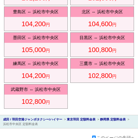
豊島区
⇔
浜松市中央区
北区
⇔
浜松市中央区
104,200
104,600
円
円
会社紹
墨田区
⇔
浜松市中央区
目黒区
⇔
浜松市中央区
105,000
100,800
円
円
練馬区
⇔
浜松市中央区
三鷹市
⇔
浜松市中央区
104,200
102,800
円
円
介
武蔵野市
⇔
浜松市中央区
102,800
円
成田 / 羽田空港ジャンボタクシー/ハイヤー
>
東京羽田 定額料金表
>
静岡県 定額料金表
>
浜松市中央区 定額料金表
このページの先頭へ