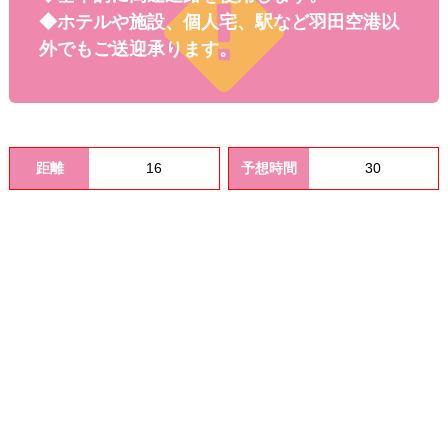
料金
◆ホテルや施設、個人宅、駅など羽田空港以
外でもご送迎承ります。
距離
16
予想時間
30
オプシ