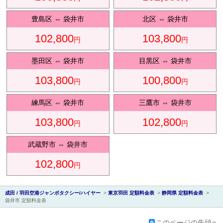
豊島区
⇔
袋井市
北区
⇔
袋井市
102,800
103,800
円
円
会社紹
墨田区
⇔
袋井市
目黒区
⇔
袋井市
103,800
100,800
円
円
練馬区
⇔
袋井市
三鷹市
⇔
袋井市
103,800
102,800
円
円
介
武蔵野市
⇔
袋井市
102,800
円
成田 / 羽田空港ジャンボタクシー/ハイヤー
>
東京羽田 定額料金表
>
静岡県 定額料金表
>
袋井市 定額料金表
このページの先頭へ