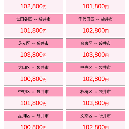
102,800
101,800
円
円
観光タクシ
ー
世田谷区
⇔
袋井市
千代田区
⇔
袋井市
101,800
102,800
円
円
ディズニ
東
足立区
⇔
袋井市
台東区
⇔
袋井市
ー送迎
京
103,800
103,800
円
円
大田区
⇔
袋井市
中央区
⇔
袋井市
成
田
100,800
102,800
円
円
中野区
⇔
袋井市
板橋区
⇔
袋井市
101,800
103,800
円
円
品川区
⇔
袋井市
文京区
⇔
袋井市
100,800
102,800
円
円