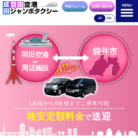
MENU
MENU
予約フォーム
お問い合わせ
JP
EN
成田空港
羽田空港
空港送迎以外
料金表
料金表
料金表
袋井市
羽田空港
or
周辺施設
合流方法
車種・荷物
お支払方法
1名様から9名様までご乗車可能
お問合せ
予約フォーム
格安定額料金
送迎
で