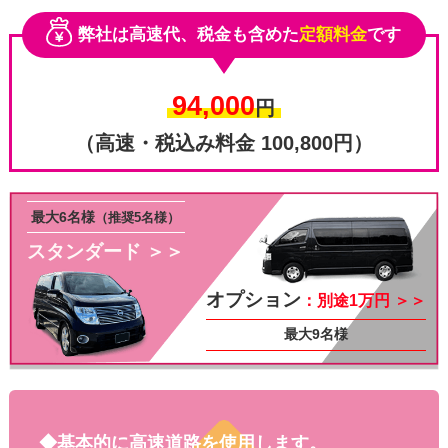
弊社は高速代、税金も含めた
定額料金
です
94,000
円
（高速・税込み料金 100,800円）
最大6名様
（推奨5名様）
スタンダード ＞＞
その他
オプション
：別途1万円 ＞＞
最大9名様
◆基本的に高速道路を使用します。