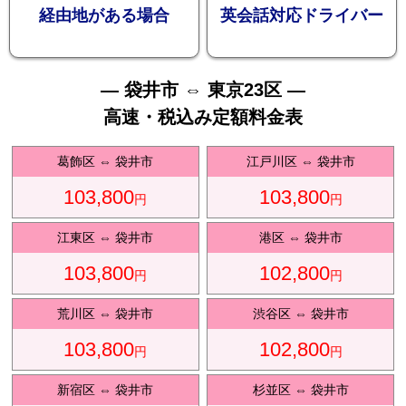
お勧め
経由地がある場合
英会話対応ドライバー
— 袋井市 ⇔ 東京23区 —
高速・税込み定額料金表
送迎プ
葛飾区
⇔
袋井市
江戸川区
⇔
袋井市
103,800
103,800
円
円
江東区
⇔
袋井市
港区
⇔
袋井市
103,800
102,800
ラン
円
円
荒川区
⇔
袋井市
渋谷区
⇔
袋井市
103,800
102,800
円
円
新宿区
⇔
袋井市
杉並区
⇔
袋井市