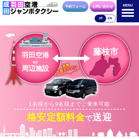
MENU
MENU
予約フォーム
お問い合わせ
JP
EN
成田空港
羽田空港
空港送迎以外
料金表
料金表
料金表
藤枝市
羽田空港
or
周辺施設
合流方法
車種・荷物
お支払方法
1名様から9名様までご乗車可能
お問合せ
予約フォーム
格安定額料金
送迎
で