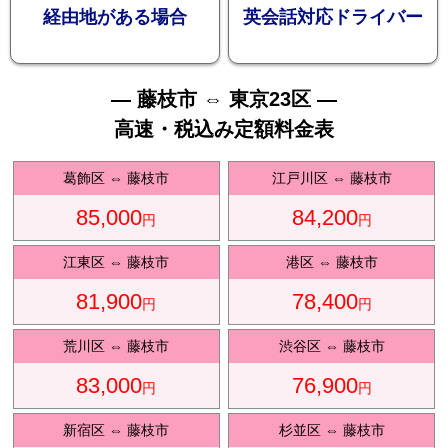
お勧め
経由地がある場合
英会話対応ドライバー
— 藤枝市 ⇔ 東京23区 —
高速・税込み定額料金表
送迎プ
葛飾区
⇔
藤枝市
江戸川区
⇔
藤枝市
85,000
84,200
円
円
江東区
⇔
藤枝市
港区
⇔
藤枝市
81,900
78,400
ラン
円
円
荒川区
⇔
藤枝市
渋谷区
⇔
藤枝市
83,000
76,900
円
円
新宿区
⇔
藤枝市
杉並区
⇔
藤枝市