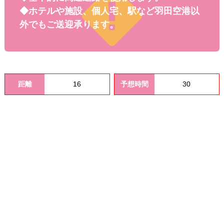
料金
◆ホテルや施設、個人宅、駅など羽田空港以
外でもご送迎承ります。
距離
16
予想時間
30
オプシ