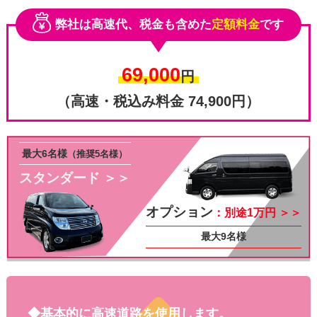
弊社は高速代、税金も含めた
定額料金
です
69,000
円
（高速・税込み料金 74,900円）
最大6名様
（推奨5名様）
スタンダード ＞＞
その他
オプション
：別途1万円 ＞＞
最大9名様
◆基本的に高速道路を使用します。