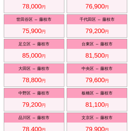
78,000
76,900
円
円
観光タクシ
ー
世田谷区
⇔
藤枝市
千代田区
⇔
藤枝市
75,900
79,200
円
円
ディズニ
東
足立区
⇔
藤枝市
台東区
⇔
藤枝市
ー送迎
京
85,000
81,500
円
円
大田区
⇔
藤枝市
中央区
⇔
藤枝市
成
田
78,800
79,600
円
円
中野区
⇔
藤枝市
板橋区
⇔
藤枝市
79,200
81,100
円
円
品川区
⇔
藤枝市
文京区
⇔
藤枝市
78,400
79,900
円
円