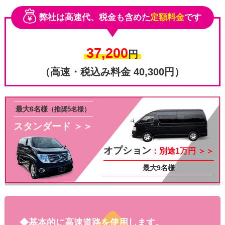
弊社は高速代、税金も含めた
定額料金
です
37,200
円
（高速・税込み料金 40,300円）
最大6名様
（推奨5名様）
スタンダード ＞＞
その他
オプション
：別途1万円 ＞＞
最大9名様
◆基本的に高速道路を使用します。