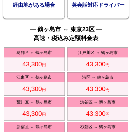
お勧め
経由地がある場合
英会話対応ドライバー
— 鶴ヶ島市 ⇔ 東京23区 —
高速・税込み定額料金表
送迎プ
葛飾区
⇔
鶴ヶ島市
江戸川区
⇔
鶴ヶ島市
43,300
43,300
円
円
江東区
⇔
鶴ヶ島市
港区
⇔
鶴ヶ島市
43,300
43,300
ラン
円
円
荒川区
⇔
鶴ヶ島市
渋谷区
⇔
鶴ヶ島市
43,300
43,300
円
円
新宿区
⇔
鶴ヶ島市
杉並区
⇔
鶴ヶ島市