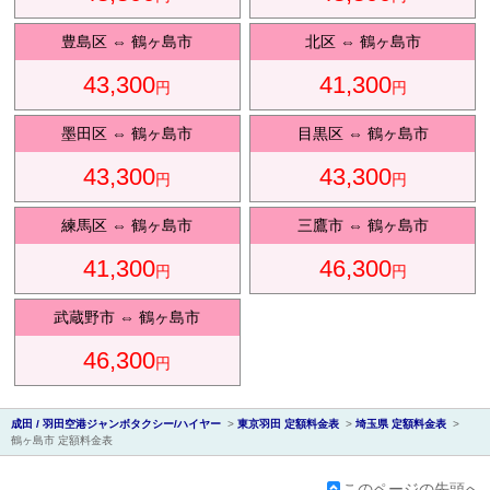
豊島区
⇔
鶴ヶ島市
北区
⇔
鶴ヶ島市
43,300
41,300
円
円
会社紹
墨田区
⇔
鶴ヶ島市
目黒区
⇔
鶴ヶ島市
43,300
43,300
円
円
練馬区
⇔
鶴ヶ島市
三鷹市
⇔
鶴ヶ島市
41,300
46,300
円
円
介
武蔵野市
⇔
鶴ヶ島市
46,300
円
成田 / 羽田空港ジャンボタクシー/ハイヤー
>
東京羽田 定額料金表
>
埼玉県 定額料金表
>
鶴ヶ島市 定額料金表
このページの先頭へ