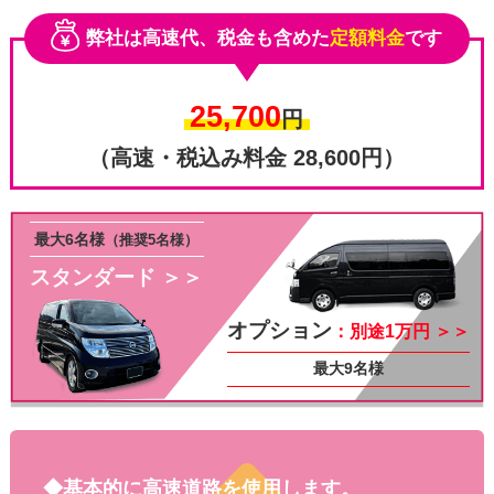
弊社は高速代、税金も含めた
定額料金
です
25,700
円
（高速・税込み料金 28,600円）
最大6名様
（推奨5名様）
スタンダード ＞＞
その他
オプション
：別途1万円 ＞＞
最大9名様
◆基本的に高速道路を使用します。