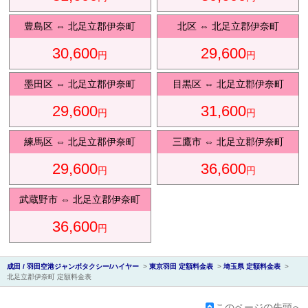
豊島区
⇔
北足立郡伊奈町
北区
⇔
北足立郡伊奈町
30,600
29,600
円
円
会社紹
墨田区
⇔
北足立郡伊奈町
目黒区
⇔
北足立郡伊奈町
29,600
31,600
円
円
練馬区
⇔
北足立郡伊奈町
三鷹市
⇔
北足立郡伊奈町
29,600
36,600
円
円
介
武蔵野市
⇔
北足立郡伊奈町
36,600
円
成田 / 羽田空港ジャンボタクシー/ハイヤー
>
東京羽田 定額料金表
>
埼玉県 定額料金表
>
北足立郡伊奈町 定額料金表
このページの先頭へ