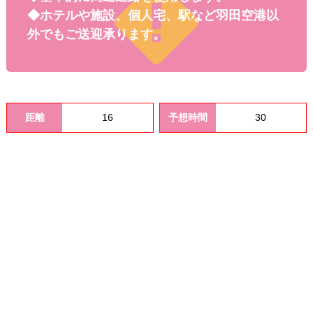
料金
◆ホテルや施設、個人宅、駅など羽田空港以
外でもご送迎承ります。
距離
16
予想時間
30
オプシ