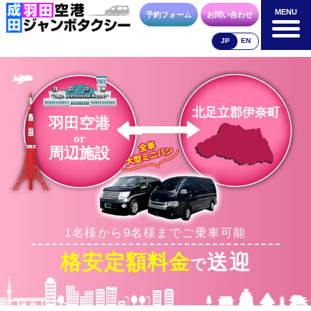
MENU
MENU
予約フォーム
お問い合わせ
JP
EN
成田空港
羽田空港
空港送迎以外
料金表
料金表
料金表
北足立郡伊奈町
羽田空港
or
周辺施設
合流方法
車種・荷物
お支払方法
1名様から9名様までご乗車可能
お問合せ
予約フォーム
格安定額料金
送迎
で