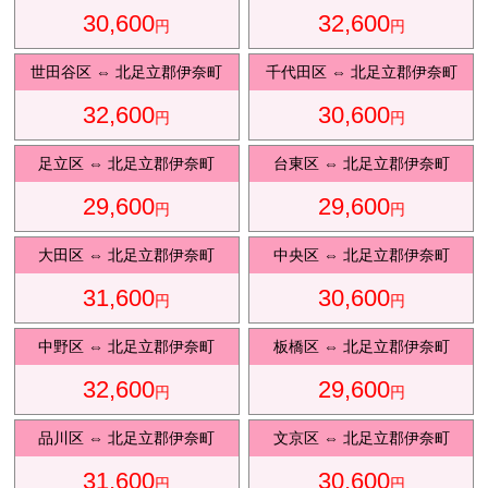
30,600
32,600
円
円
観光タクシ
ー
世田谷区
⇔
北足立郡伊奈町
千代田区
⇔
北足立郡伊奈町
32,600
30,600
円
円
ディズニ
東
足立区
⇔
北足立郡伊奈町
台東区
⇔
北足立郡伊奈町
ー送迎
京
29,600
29,600
円
円
大田区
⇔
北足立郡伊奈町
中央区
⇔
北足立郡伊奈町
成
田
31,600
30,600
円
円
中野区
⇔
北足立郡伊奈町
板橋区
⇔
北足立郡伊奈町
32,600
29,600
円
円
品川区
⇔
北足立郡伊奈町
文京区
⇔
北足立郡伊奈町
31,600
30,600
円
円