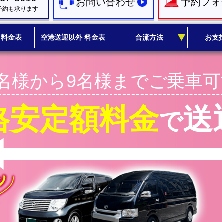
お問い合わせ
予約フォ
予約も承ります
 料金表
空港送迎以外 料金表
合流方法
お支
1名様から9名様までご乗車可
格安定額料金
送
で