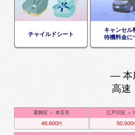
キャンセル
チャイルドシート
待機料金に
— 本
高速
葛飾区
⇔
本庄市
江戸川区
⇔
48,600
50,500
円