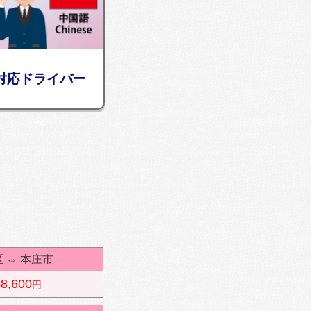
対応ドライバー
区
⇔
本庄市
8,600
円