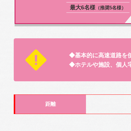
最大6名様
（推奨5名様）
◆基本的に高速道路を
◆ホテルや施設、個人
距離