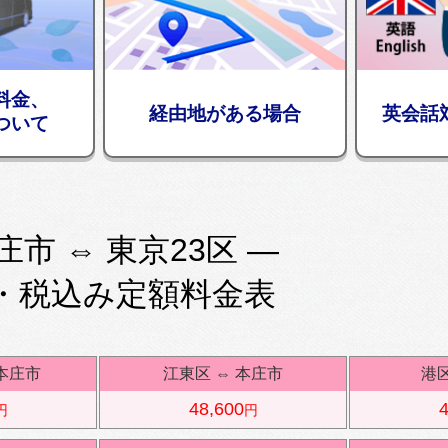
料金、
経由地がある場合
英会話
ついて
庄市 ⇔ 東京23区 —
・税込み定額料金表
本庄市
江東区
⇔
本庄市
港
48,600
4
円
円