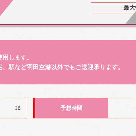
最大
使用します。
宅、駅など羽田空港以外でもご送迎承ります。
16
予想時間