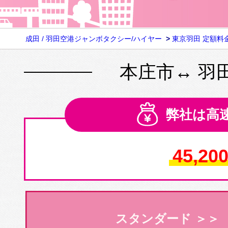
成田 / 羽田空港ジャンボタクシー/ハイヤー
>
東京羽田 定額料
本庄市↔ 羽
弊社は高
45,20
スタンダード ＞＞