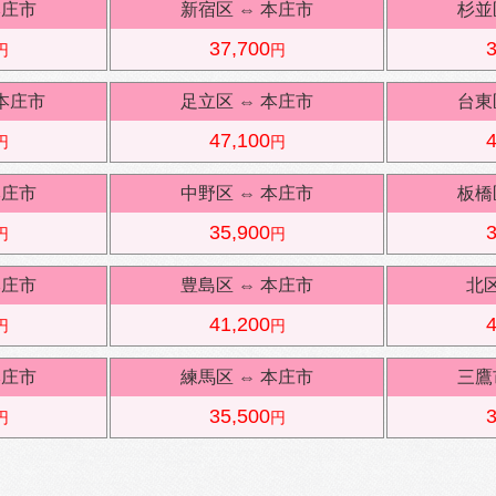
本庄市
新宿区
⇔
本庄市
杉並
37,700
3
円
円
本庄市
足立区
⇔
本庄市
台東
47,100
4
円
円
本庄市
中野区
⇔
本庄市
板橋
35,900
3
円
円
本庄市
豊島区
⇔
本庄市
北
41,200
4
円
円
本庄市
練馬区
⇔
本庄市
三鷹
35,500
3
円
円