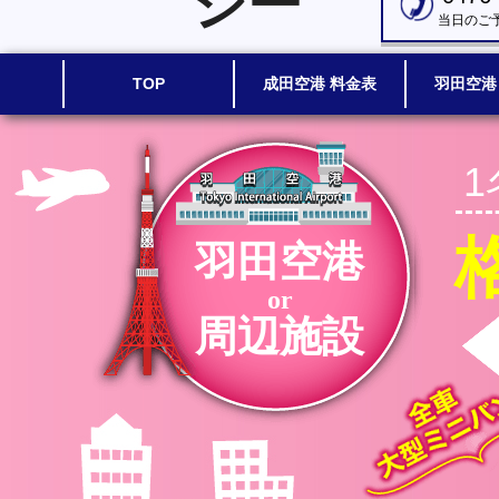
シー
当日のご
TOP
成田空港 料金表
羽田空港
羽田空港
or
周辺施設