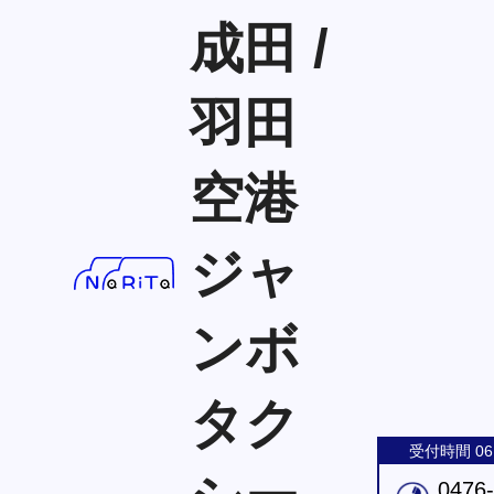
成田 /
羽田
空港
ジャ
ンボ
タク
受付時間 06:
0476