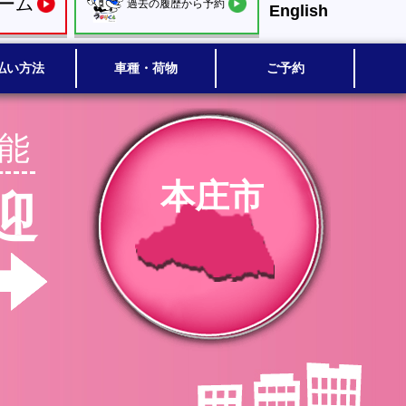
ーム
過去の履歴から予約
English
払い方法
車種・荷物
ご予約
能
本庄市
迎