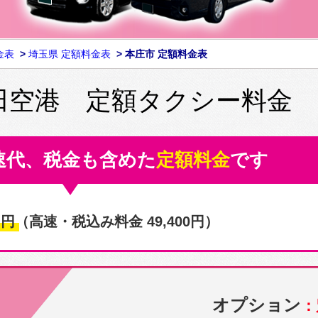
金表
>
埼玉県 定額料金表
>
本庄市 定額料金表
田空港 定額タクシー料金
速代、税金も含めた
定額料金
です
0
円
（高速・税込み料金 49,400円）
オプション
：