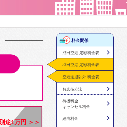
料金関係
成田空港 定額料金表
羽田空港 定額料金表
空港送迎以外 料金表
お支払方法
待機料金
キャンセル料金
経由料金
別途1万円 ＞＞