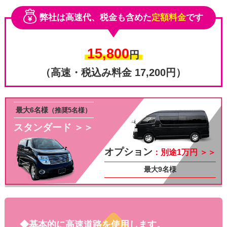
弊社は高速代、税金も含めた
定額料金
です
15,800
円
（高速・税込み料金 17,200円）
最大6名様
（推奨5名様）
スタンダード ＞＞
その他
オプション
：別途1万円 ＞＞
最大9名様
◆基本的に高速道路を使用します。