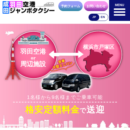
MENU
MENU
予約フォーム
お問い合わせ
JP
EN
成田空港
羽田空港
空港送迎以外
料金表
料金表
料金表
横浜市戸塚区
羽田空港
or
周辺施設
合流方法
車種・荷物
お支払方法
1名様から9名様までご乗車可能
お問合せ
予約フォーム
格安定額料金
送迎
で