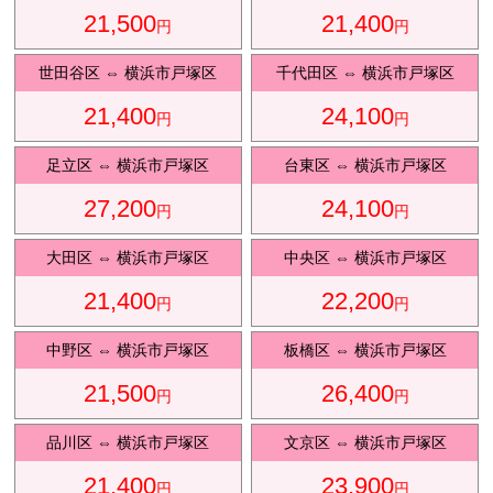
21,500
21,400
円
円
観光タクシ
ー
世田谷区
⇔
横浜市戸塚区
千代田区
⇔
横浜市戸塚区
21,400
24,100
円
円
ディズニ
東
足立区
⇔
横浜市戸塚区
台東区
⇔
横浜市戸塚区
ー送迎
京
27,200
24,100
円
円
大田区
⇔
横浜市戸塚区
中央区
⇔
横浜市戸塚区
成
田
21,400
22,200
円
円
中野区
⇔
横浜市戸塚区
板橋区
⇔
横浜市戸塚区
21,500
26,400
円
円
品川区
⇔
横浜市戸塚区
文京区
⇔
横浜市戸塚区
21,400
23,900
円
円