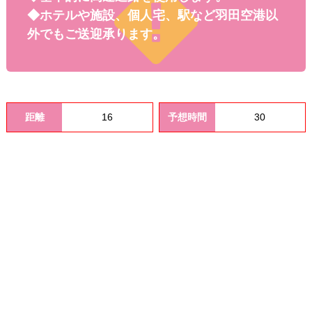
料金
◆ホテルや施設、個人宅、駅など羽田空港以
外でもご送迎承ります。
距離
16
予想時間
30
オプシ