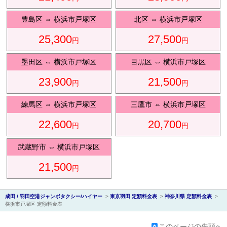
豊島区
⇔
横浜市戸塚区
北区
⇔
横浜市戸塚区
25,300
27,500
円
円
会社紹
墨田区
⇔
横浜市戸塚区
目黒区
⇔
横浜市戸塚区
23,900
21,500
円
円
練馬区
⇔
横浜市戸塚区
三鷹市
⇔
横浜市戸塚区
22,600
20,700
円
円
介
武蔵野市
⇔
横浜市戸塚区
21,500
円
成田 / 羽田空港ジャンボタクシー/ハイヤー
>
東京羽田 定額料金表
>
神奈川県 定額料金表
>
横浜市戸塚区 定額料金表
このページの先頭へ