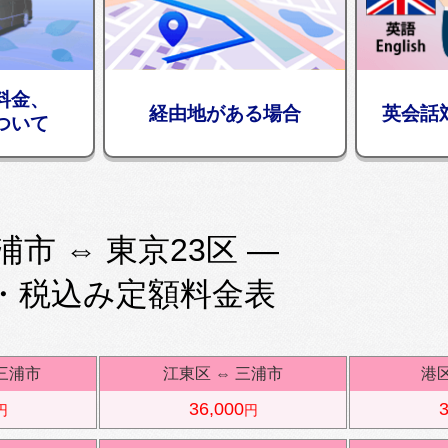
料金、
経由地がある場合
英会話
ついて
浦市 ⇔ 東京23区 —
・税込み定額料金表
三浦市
江東区
⇔
三浦市
港
36,000
3
円
円