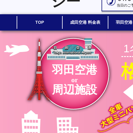
シー
当日のご
TOP
成田空港 料金表
羽田空港
羽田空港
or
周辺施設