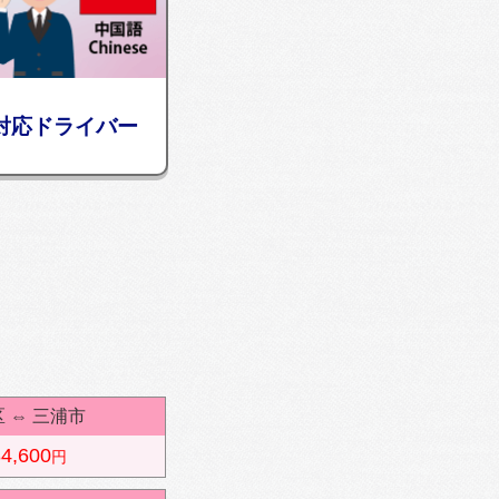
対応ドライバー
区
⇔
三浦市
4,600
円