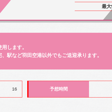
最大
使用します。
宅、駅など羽田空港以外でもご送迎承ります。
16
予想時間