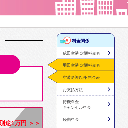
料金関係
成田空港 定額料金表
羽田空港 定額料金表
空港送迎以外 料金表
お支払方法
待機料金
キャンセル料金
経由料金
別途1万円 ＞＞