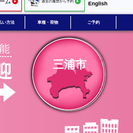
ーム
過去の履歴から予約
English
払い方法
車種・荷物
ご予約
能
三浦市
迎