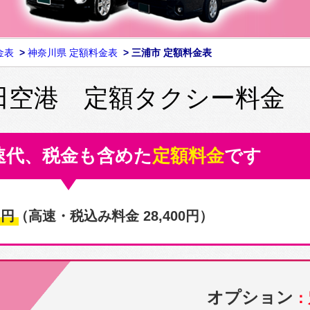
金表
>
神奈川県 定額料金表
>
三浦市 定額料金表
田空港 定額タクシー料金
速代、税金も含めた
定額料金
です
0
円
（高速・税込み料金 28,400円）
オプション
：