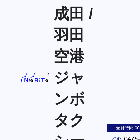
成田 /
羽田
空港
ジャ
ンボ
タク
受付時間 06:
0476