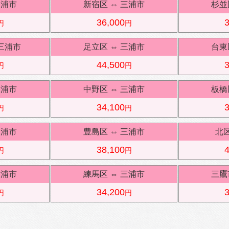
三浦市
新宿区
⇔
三浦市
杉並
36,000
3
円
円
三浦市
足立区
⇔
三浦市
台東
44,500
3
円
円
三浦市
中野区
⇔
三浦市
板橋
34,100
3
円
円
三浦市
豊島区
⇔
三浦市
北
38,100
4
円
円
三浦市
練馬区
⇔
三浦市
三鷹
34,200
3
円
円