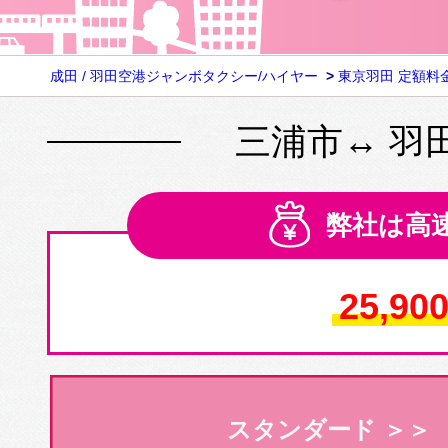
成田 / 羽田空港ジャンボタクシー/ハイヤー
>
東京羽田 定額料
三浦市↔ 羽
弊社は高
25,90
スタンダード ＞＞