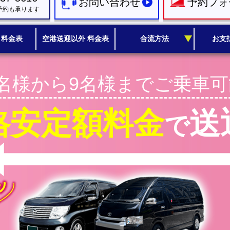
お問い合わせ
予約フォ
予約も承ります
 料金表
空港送迎以外 料金表
合流方法
お支
1名様から9名様までご乗車可
格安定額料金
送
で