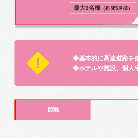
最大6名様
（推奨5名様）
◆基本的に高速道路を
◆ホテルや施設、個人
距離