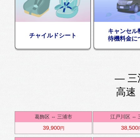
キャンセル
チャイルドシート
待機料金に
— 三
高速
葛飾区
⇔
三浦市
江戸川区
⇔
39,900
38,500
円