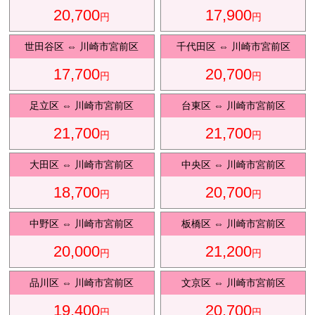
20,700
17,900
円
円
観光タクシ
ー
世田谷区
⇔
川崎市宮前区
千代田区
⇔
川崎市宮前区
17,700
20,700
円
円
ディズニ
東
足立区
⇔
川崎市宮前区
台東区
⇔
川崎市宮前区
ー送迎
京
21,700
21,700
円
円
大田区
⇔
川崎市宮前区
中央区
⇔
川崎市宮前区
成
田
18,700
20,700
円
円
中野区
⇔
川崎市宮前区
板橋区
⇔
川崎市宮前区
20,000
21,200
円
円
品川区
⇔
川崎市宮前区
文京区
⇔
川崎市宮前区
19,400
20,700
円
円