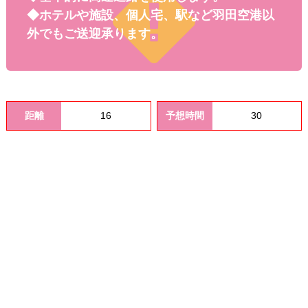
料金
◆ホテルや施設、個人宅、駅など羽田空港以
外でもご送迎承ります。
距離
16
予想時間
30
オプシ