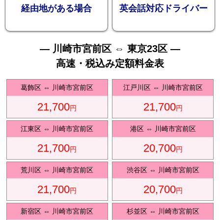
お勧め
経由地がある場合
英会話対応ドライバー
— 川崎市宮前区 ⇔ 東京23区 —
高速・税込み定額料金表
送迎プ
葛飾区
⇔
川崎市宮前区
江戸川区
⇔
川崎市宮前区
21,700
21,700
円
円
江東区
⇔
川崎市宮前区
港区
⇔
川崎市宮前区
21,700
20,700
ラン
円
円
荒川区
⇔
川崎市宮前区
渋谷区
⇔
川崎市宮前区
21,700
20,700
円
円
新宿区
⇔
川崎市宮前区
杉並区
⇔
川崎市宮前区