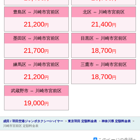
豊島区
⇔
川崎市宮前区
北区
⇔
川崎市宮前区
21,200
21,400
円
円
会社紹
墨田区
⇔
川崎市宮前区
目黒区
⇔
川崎市宮前区
21,700
18,700
円
円
練馬区
⇔
川崎市宮前区
三鷹市
⇔
川崎市宮前区
21,200
18,700
円
円
介
武蔵野市
⇔
川崎市宮前区
19,000
円
成田 / 羽田空港ジャンボタクシー/ハイヤー
>
東京羽田 定額料金表
>
神奈川県 定額料金表
>
川崎市宮前区 定額料金表
このページの先頭へ