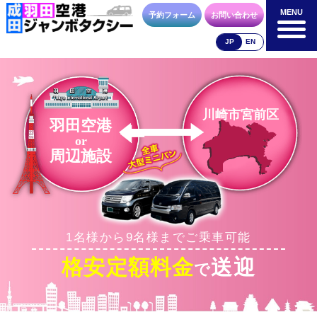
MENU
MENU
予約フォーム
お問い合わせ
JP
EN
成田空港
羽田空港
空港送迎以外
料金表
料金表
料金表
川崎市宮前区
羽田空港
or
周辺施設
合流方法
車種・荷物
お支払方法
1名様から9名様までご乗車可能
お問合せ
予約フォーム
格安定額料金
送迎
で