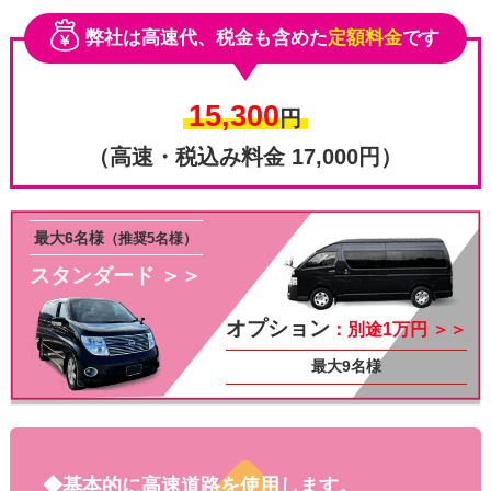
弊社は高速代、税金も含めた
定額料金
です
15,300
円
（高速・税込み料金 17,000円）
最大6名様
（推奨5名様）
スタンダード ＞＞
その他
オプション
：別途1万円 ＞＞
最大9名様
◆基本的に高速道路を使用します。