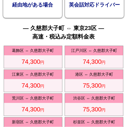
お勧め
経由地がある場合
英会話対応ドライバー
— 久慈郡大子町 ⇔ 東京23区 —
高速・税込み定額料金表
送迎プ
葛飾区
⇔
久慈郡大子町
江戸川区
⇔
久慈郡大子町
74,300
74,300
円
円
江東区
⇔
久慈郡大子町
港区
⇔
久慈郡大子町
74,300
75,300
ラン
円
円
荒川区
⇔
久慈郡大子町
渋谷区
⇔
久慈郡大子町
74,300
75,300
円
円
新宿区
⇔
久慈郡大子町
杉並区
⇔
久慈郡大子町