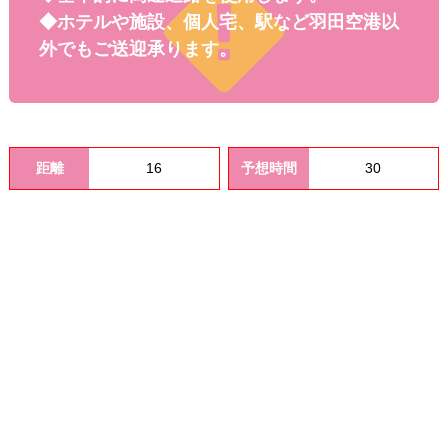
料金
◆ホテルや施設、個人宅、駅など羽田空港以
外でもご送迎承ります。
距離
16
予想時間
30
オプシ