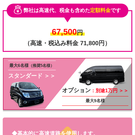
弊社は高速代、税金も含めた
定額料金
です
67,500
円
（高速・税込み料金 71,800円）
最大6名様
（推奨5名様）
スタンダード ＞＞
その他
オプション
：別途1万円 ＞＞
最大9名様
◆基本的に高速道路を使用します。