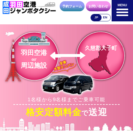
MENU
MENU
予約フォーム
お問い合わせ
JP
EN
成田空港
羽田空港
空港送迎以外
料金表
料金表
料金表
久慈郡大子町
羽田空港
or
周辺施設
合流方法
車種・荷物
お支払方法
1名様から9名様までご乗車可能
お問合せ
予約フォーム
格安定額料金
送迎
で