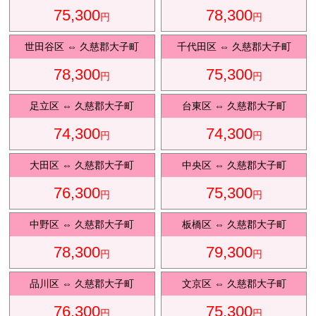
75,300
78,300
円
円
観光タクシ
ー
世田谷区
⇔
久慈郡大子町
千代田区
⇔
久慈郡大子町
78,300
75,300
円
円
ディズニ
東
足立区
⇔
久慈郡大子町
台東区
⇔
久慈郡大子町
ー送迎
京
74,300
74,300
円
円
大田区
⇔
久慈郡大子町
中央区
⇔
久慈郡大子町
成
田
76,300
75,300
円
円
中野区
⇔
久慈郡大子町
板橋区
⇔
久慈郡大子町
78,300
79,300
円
円
品川区
⇔
久慈郡大子町
文京区
⇔
久慈郡大子町
76,300
75,300
円
円