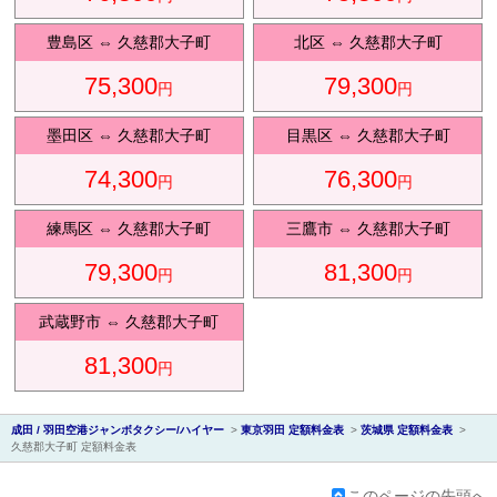
豊島区
⇔
久慈郡大子町
北区
⇔
久慈郡大子町
75,300
79,300
円
円
会社紹
墨田区
⇔
久慈郡大子町
目黒区
⇔
久慈郡大子町
74,300
76,300
円
円
練馬区
⇔
久慈郡大子町
三鷹市
⇔
久慈郡大子町
79,300
81,300
円
円
介
武蔵野市
⇔
久慈郡大子町
81,300
円
成田 / 羽田空港ジャンボタクシー/ハイヤー
>
東京羽田 定額料金表
>
茨城県 定額料金表
>
久慈郡大子町 定額料金表
このページの先頭へ