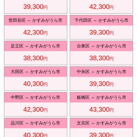
39,300
42,300
円
円
観光タクシ
ー
世田谷区
⇔
かすみがうら市
千代田区
⇔
かすみがうら市
42,300
39,300
円
円
ディズニ
東
足立区
⇔
かすみがうら市
台東区
⇔
かすみがうら市
ー送迎
京
38,300
38,300
円
円
大田区
⇔
かすみがうら市
中央区
⇔
かすみがうら市
成
田
40,300
39,300
円
円
中野区
⇔
かすみがうら市
板橋区
⇔
かすみがうら市
42,300
43,300
円
円
品川区
⇔
かすみがうら市
文京区
⇔
かすみがうら市
40,300
39,300
円
円