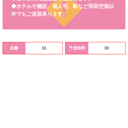
料金
◆ホテルや施設、個人宅、駅など羽田空港以
外でもご送迎承ります。
距離
16
予想時間
30
オプシ