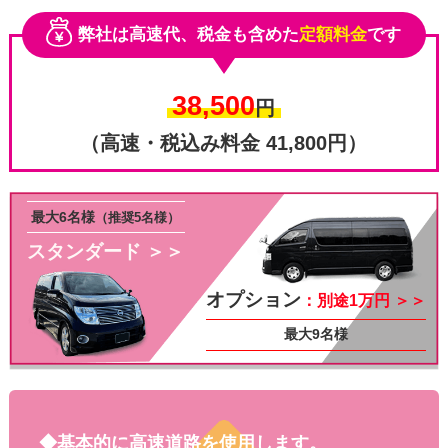
弊社は高速代、税金も含めた
定額料金
です
38,500
円
（高速・税込み料金 41,800円）
最大6名様
（推奨5名様）
スタンダード ＞＞
その他
オプション
：別途1万円 ＞＞
最大9名様
◆基本的に高速道路を使用します。