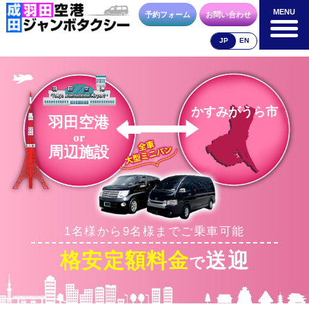
MENU
MENU
予約フォーム
お問い合わせ
JP
EN
成田空港
羽田空港
空港送迎以外
料金表
料金表
料金表
かすみがうら市
羽田空港
or
周辺施設
合流方法
車種・荷物
お支払方法
1名様から9名様までご乗車可能
お問合せ
予約フォーム
格安定額料金
送迎
で