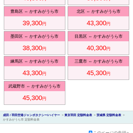
豊島区
⇔
かすみがうら市
北区
⇔
かすみがうら市
39,300
43,300
円
円
会社紹
墨田区
⇔
かすみがうら市
目黒区
⇔
かすみがうら市
38,300
40,300
円
円
練馬区
⇔
かすみがうら市
三鷹市
⇔
かすみがうら市
43,300
45,300
円
円
介
武蔵野市
⇔
かすみがうら市
45,300
円
成田 / 羽田空港ジャンボタクシー/ハイヤー
>
東京羽田 定額料金表
>
茨城県 定額料金表
>
かすみがうら市 定額料金表
このページの先頭へ