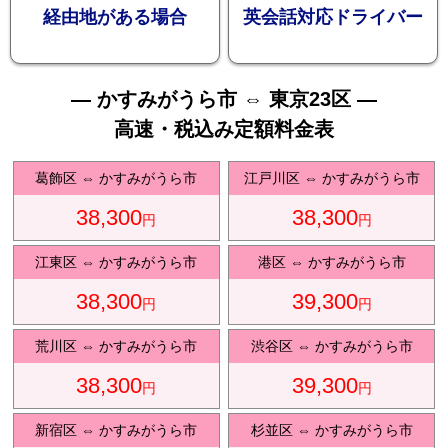
お勧め
経由地がある場合
英会話対応ドライバー
— かすみがうら市 ⇔ 東京23区 —
高速・税込み定額料金表
送迎プ
葛飾区
⇔
かすみがうら市
江戸川区
⇔
かすみがうら市
38,300
38,300
円
円
江東区
⇔
かすみがうら市
港区
⇔
かすみがうら市
38,300
39,300
ラン
円
円
荒川区
⇔
かすみがうら市
渋谷区
⇔
かすみがうら市
38,300
39,300
円
円
新宿区
⇔
かすみがうら市
杉並区
⇔
かすみがうら市