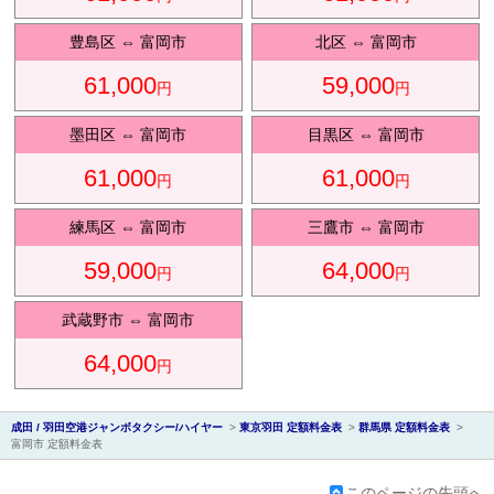
豊島区
⇔
富岡市
北区
⇔
富岡市
61,000
59,000
円
円
会社紹
墨田区
⇔
富岡市
目黒区
⇔
富岡市
61,000
61,000
円
円
練馬区
⇔
富岡市
三鷹市
⇔
富岡市
59,000
64,000
円
円
介
武蔵野市
⇔
富岡市
64,000
円
成田 / 羽田空港ジャンボタクシー/ハイヤー
>
東京羽田 定額料金表
>
群馬県 定額料金表
>
富岡市 定額料金表
このページの先頭へ