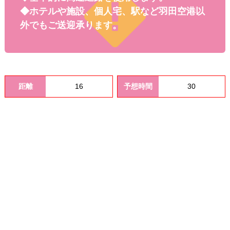
料金
◆ホテルや施設、個人宅、駅など羽田空港以
外でもご送迎承ります。
距離
16
予想時間
30
オプシ