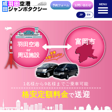
MENU
MENU
予約フォーム
お問い合わせ
JP
EN
成田空港
羽田空港
空港送迎以外
料金表
料金表
料金表
富岡市
羽田空港
or
周辺施設
合流方法
車種・荷物
お支払方法
1名様から9名様までご乗車可能
お問合せ
予約フォーム
格安定額料金
送迎
で