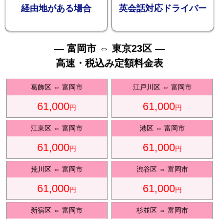
お勧め
経由地がある場合
英会話対応ドライバー
— 富岡市 ⇔ 東京23区 —
高速・税込み定額料金表
送迎プ
葛飾区
⇔
富岡市
江戸川区
⇔
富岡市
61,000
61,000
円
円
江東区
⇔
富岡市
港区
⇔
富岡市
61,000
61,000
ラン
円
円
荒川区
⇔
富岡市
渋谷区
⇔
富岡市
61,000
61,000
円
円
新宿区
⇔
富岡市
杉並区
⇔
富岡市