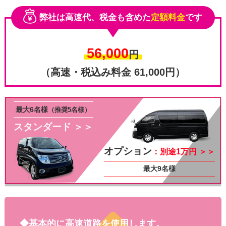
弊社は高速代、税金も含めた
定額料金
です
56,000
円
（高速・税込み料金 61,000円）
最大6名様
（推奨5名様）
スタンダード ＞＞
その他
オプション
：別途1万円 ＞＞
最大9名様
◆基本的に高速道路を使用します。