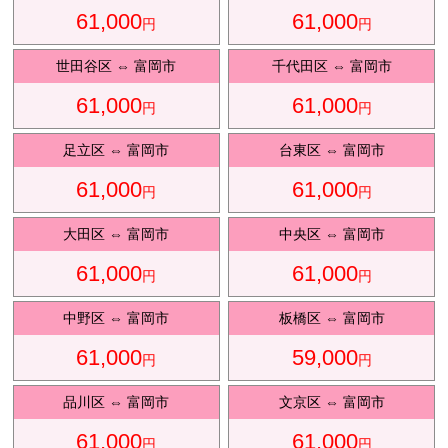
61,000
61,000
円
円
観光タクシ
ー
世田谷区
⇔
富岡市
千代田区
⇔
富岡市
61,000
61,000
円
円
ディズニ
東
足立区
⇔
富岡市
台東区
⇔
富岡市
ー送迎
京
61,000
61,000
円
円
大田区
⇔
富岡市
中央区
⇔
富岡市
成
田
61,000
61,000
円
円
中野区
⇔
富岡市
板橋区
⇔
富岡市
61,000
59,000
円
円
品川区
⇔
富岡市
文京区
⇔
富岡市
61,000
61,000
円
円