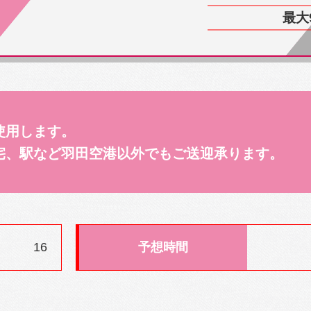
最大
使用します。
宅、駅など羽田空港以外でもご送迎承ります。
16
予想時間