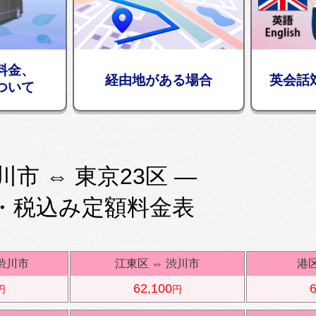
料金、
経由地がある場合
英会話
ついて
川市 ⇔ 東京23区 —
・税込み定額料金表
渋川市
江東区
⇔
渋川市
港
62,100
6
円
円