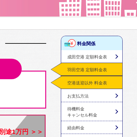
料金関係
成田空港 定額料金表
羽田空港 定額料金表
空港送迎以外 料金表
お支払方法
待機料金
キャンセル料金
経由料金
別途1万円 ＞＞