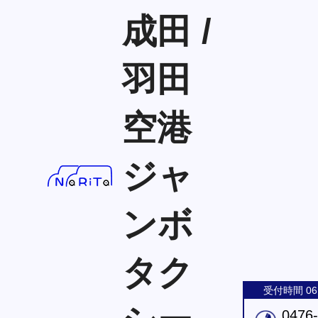
成田 /
羽田
空港
ジャ
ンボ
タク
受付時間 06:
0476