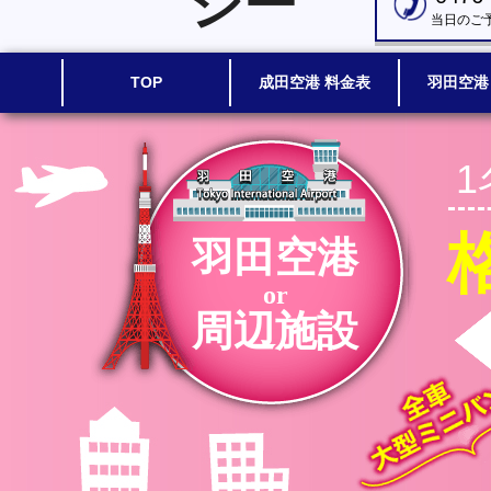
シー
当日のご
TOP
成田空港 料金表
羽田空港
羽田空港
or
周辺施設