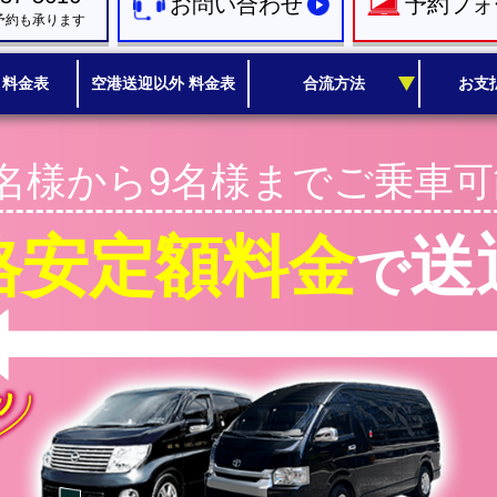
お問い合わせ
予約フォ
予約も承ります
 料金表
空港送迎以外 料金表
合流方法
お支
1名様から9名様までご乗車可
格安定額料金
送
で