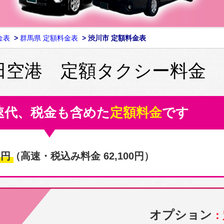
金表
>
群馬県 定額料金表
>
渋川市 定額料金表
田空港 定額タクシー料金
速代、税金も含めた
定額料金
です
0
円
（高速・税込み料金 62,100円）
オプション
：