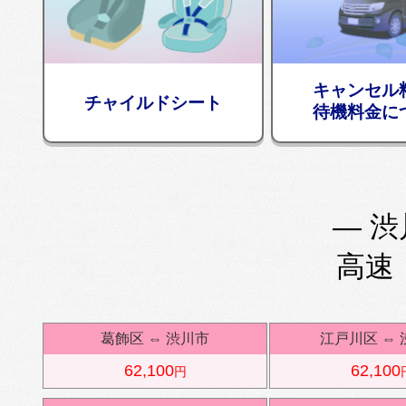
キャンセル
チャイルドシート
待機料金に
— 渋
高速
葛飾区
⇔
渋川市
江戸川区
⇔
62,100
62,100
円