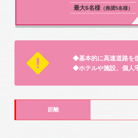
最大6名様
（推奨5名様）
◆基本的に高速道路を
◆ホテルや施設、個人
距離