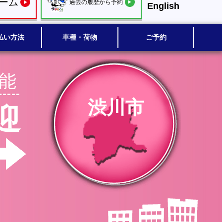
ーム
過去の履歴から予約
English
払い方法
車種・荷物
ご予約
能
渋川市
迎