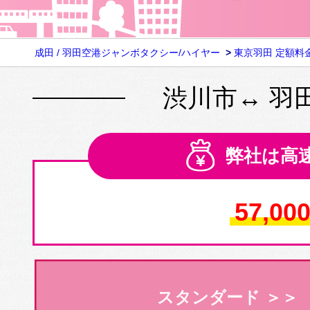
成田 / 羽田空港ジャンボタクシー/ハイヤー
>
東京羽田 定額料
渋川市↔ 羽
弊社は高
57,00
スタンダード ＞＞