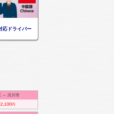
対応ドライバー
区
⇔
渋川市
2,100
円