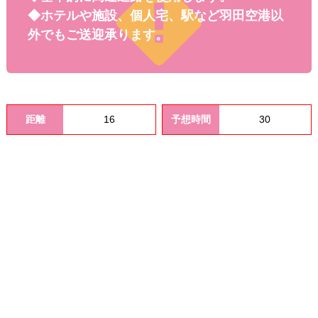
料金
◆ホテルや施設、個人宅、駅など羽田空港以
外でもご送迎承ります。
距離
16
予想時間
30
オプシ