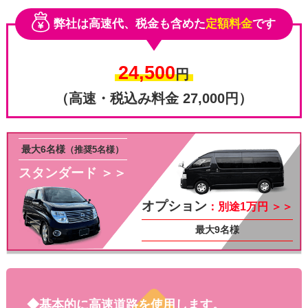
弊社は高速代、税金も含めた
定額料金
です
24,500
円
（高速・税込み料金 27,000円）
最大6名様
（推奨5名様）
スタンダード ＞＞
その他
オプション
：別途1万円 ＞＞
最大9名様
◆基本的に高速道路を使用します。