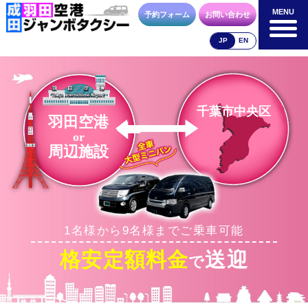
MENU
MENU
予約フォーム
お問い合わせ
JP
EN
成田空港
羽田空港
空港送迎以外
料金表
料金表
料金表
千葉市中央区
羽田空港
or
周辺施設
合流方法
車種・荷物
お支払方法
1名様から9名様までご乗車可能
お問合せ
予約フォーム
格安定額料金
送迎
で