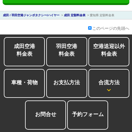
ディズニー送
東
迎
京
成田 / 羽田空港ジャンボタクシー/ハイヤー
>
成田 定額料金表
>
愛知県 定額料金表
成
このページの先頭へ
田
成田空港
羽田空港
空港送迎以外
料金表
料金表
料金表
会社紹介
合流方法
車種・荷物
お支払方法
お問合せ
予約フォーム