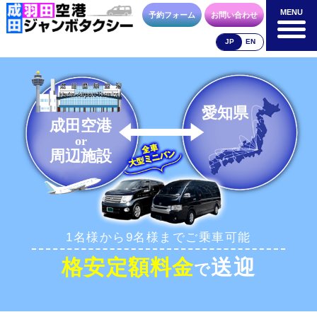
MENU
MENU
予約フォーム
お問い合わせ
JP
EN
成田空港
羽田空港
空港送迎以外
料金表
料金表
料金表
愛知県
成田空港
or
周辺施設
合流方法
車種・荷物
お支払方法
1名様から9名様までご乗車可能
お問合せ
予約フォーム
格安定額料金
送迎
で