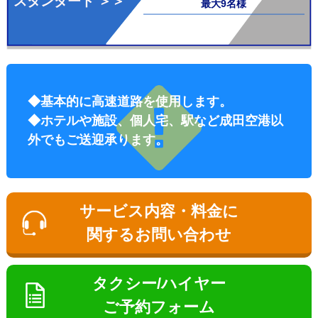
スタンダード ＞＞
最大9名様
インフォメーシ
◆基本的に高速道路を使用します。
ョン
◆ホテルや施設、個人宅、駅など成田空港以
外でもご送迎承ります。
サービス内容・料金に
関するお問い合わせ
お勧め送迎プラ
タクシー/ハイヤー
ン
観光タクシー
ご予約フォーム