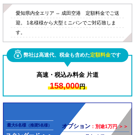
愛知県内全エリア ⇔ 成田空港 定額料金でご送
迎。 1名様様から大型ミニバンでご対応致しま
す。
その他料金
弊社は高速代、税金も含めた
定額料金
です
高速・税込み料金 片道
158,000
円
オプション料金
最大6名様
オプション
（推奨5名様）
：別途1万円 ＞＞