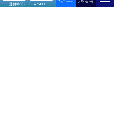
お問い合わせ
予約フォーム
ン
受付時間 06:00～24:00
観光タクシー
ディズニー送
東
迎
京
成
田
会社紹介
ご利用可能なクレジットカード