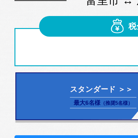
富里市 ↔
税
スタンダード ＞＞
最大6名様
（推奨5名様）