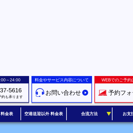
00～24:00
料金やサービス内容について
WEBでのご予約
-37-5616
お問い合わせ
予約フォ
予約も承ります
 料金表
空港送迎以外 料金表
合流方法
お支