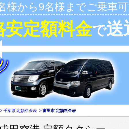
1名様から9名様までご乗車可
格安定額料金
送
で
>
千葉県 定額料金表
>
富里市 定額料金表