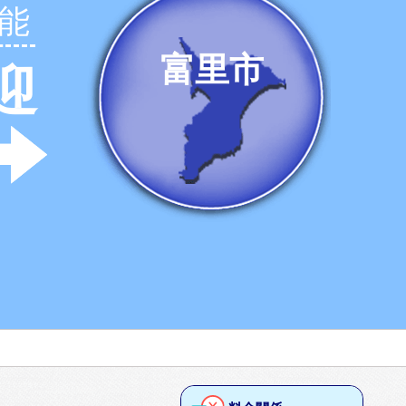
能
富里市
迎