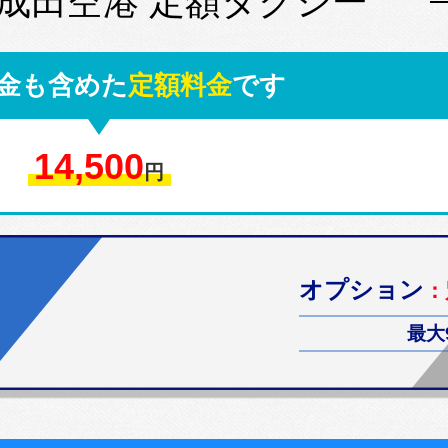
 成田空港 定額タクシー
金も含めた
定額料金
です
14,500
円
オプション
：
最大