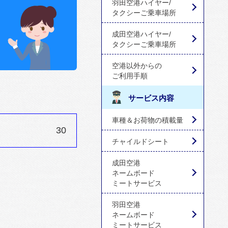
羽田空港ハイヤー/
タクシーご乗車場所
成田空港ハイヤー/
タクシーご乗車場所
空港以外からの
ご利用手順
サービス内容
車種＆お荷物の積載量
30
チャイルドシート
成田空港
ネームボード
ミートサービス
羽田空港
ネームボード
ミートサービス