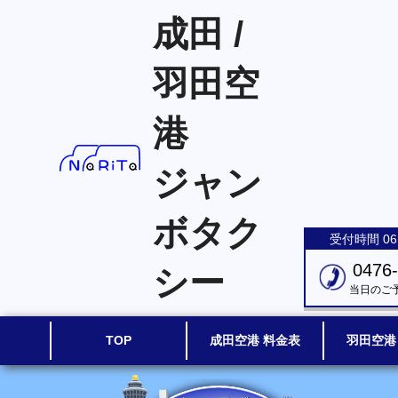
成田 /
羽田空
港
ジャン
ボタク
受付時間 06:
0476
シー
当日のご
TOP
成田空港 料金表
羽田空港