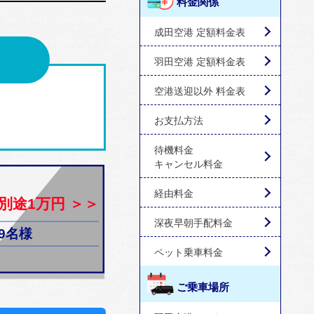
料金関係
成田空港 定額料金表
羽田空港 定額料金表
空港送迎以外 料金表
お支払方法
待機料金
キャンセル料金
経由料金
別途1万円 ＞＞
深夜早朝手配料金
9名様
ペット乗車料金
ご乗車場所