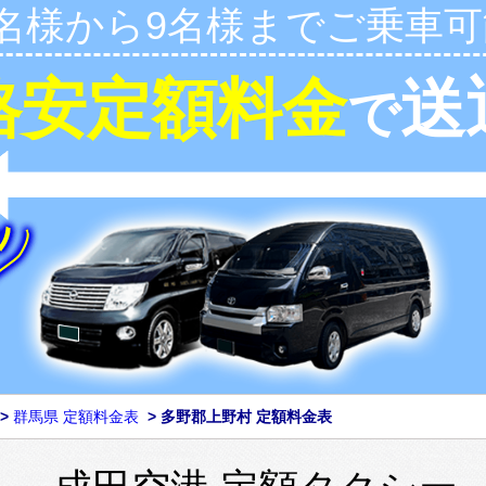
1名様から9名様までご乗車可
格安定額料金
送
で
>
群馬県 定額料金表
>
多野郡上野村 定額料金表