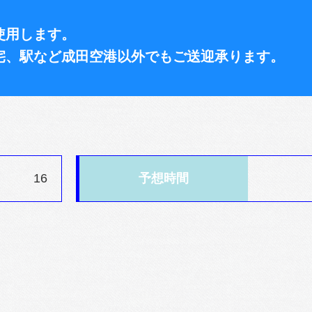
使用します。
宅、駅など成田空港以外でもご送迎承ります。
16
予想時間