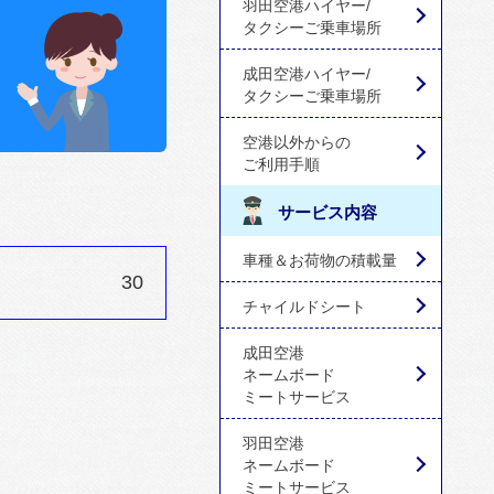
羽田空港ハイヤー/
タクシーご乗車場所
成田空港ハイヤー/
タクシーご乗車場所
空港以外からの
ご利用手順
サービス内容
車種＆お荷物の積載量
30
チャイルドシート
成田空港
ネームボード
ミートサービス
羽田空港
ネームボード
ミートサービス