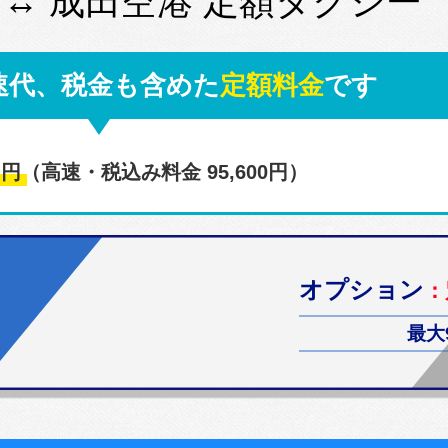
 ↔ 成田空港 定額タクシー
速代、税金も含めた
定額料金
です
0
円
（高速・税込み料金 95,600円）
オプション
：
最大