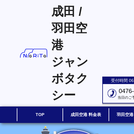
成田 /
羽田空
港
ジャン
ボタク
受付時間 06:
0476
シー
当日のご
TOP
成田空港 料金表
羽田空港