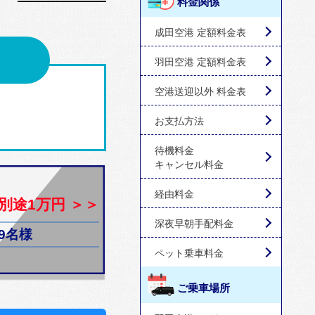
料金関係
成田空港 定額料金表
羽田空港 定額料金表
空港送迎以外 料金表
お支払方法
待機料金
キャンセル料金
経由料金
別途1万円 ＞＞
深夜早朝手配料金
9名様
ペット乗車料金
ご乗車場所