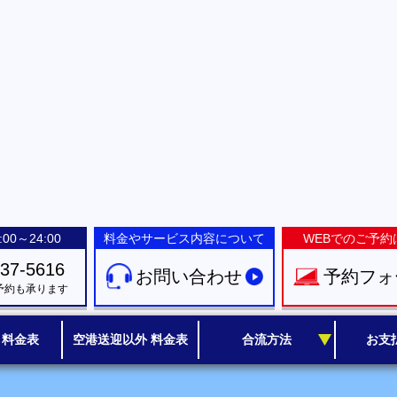
00～24:00
料金やサービス内容について
WEBでのご予約
-37-5616
お問い合わせ
予約フォ
予約も承ります
 料金表
空港送迎以外 料金表
合流方法
お支