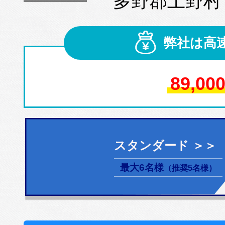
多野郡上野村
弊社は高
89,00
スタンダード ＞＞
最大6名様
（推奨5名様）