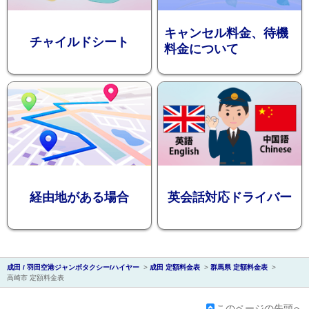
キャンセル料金、待機
チャイルドシート
料金について
会社紹
経由地がある場合
英会話対応ドライバー
成田 / 羽田空港ジャンボタクシー/ハイヤー
>
成田 定額料金表
>
群馬県 定額料金表
>
介
高崎市 定額料金表
このページの先頭へ