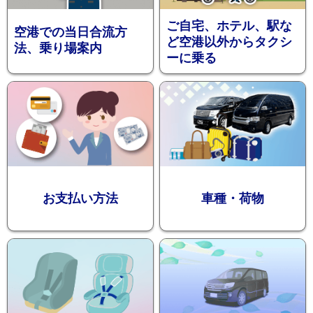
ご自宅、ホテル、駅な
空港での当日合流方
ど空港以外からタクシ
ラン
法、乗り場案内
ーに乗る
観光タクシ
ー
お支払い方法
車種・荷物
ディズニ
東
ー送迎
京
成
田