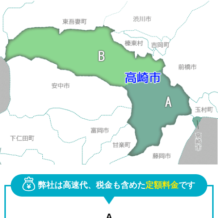
その他
弊社は高速代、税金も含めた
定額料金
です
A