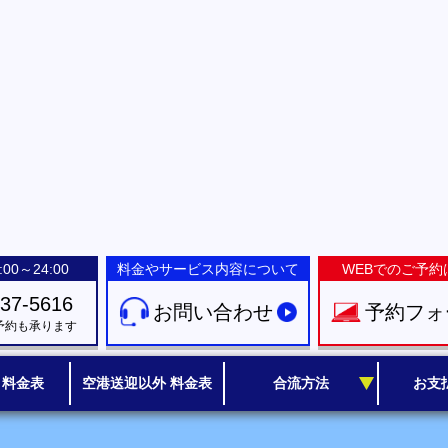
00～24:00
料金やサービス内容について
WEBでのご予約
-37-5616
お問い合わせ
予約フォ
予約も承ります
 料金表
空港送迎以外 料金表
合流方法
お支