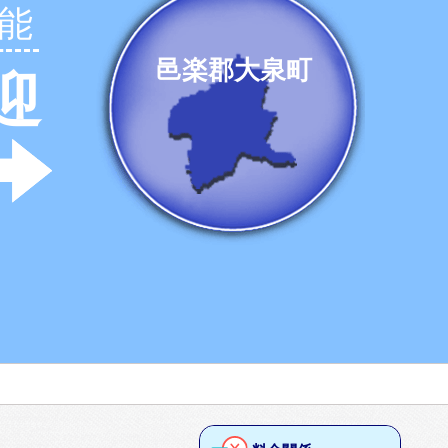
能
邑楽郡大泉町
迎