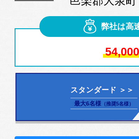
邑楽郡大泉町
弊社は高
54,00
スタンダード ＞＞
最大6名様
（推奨5名様）