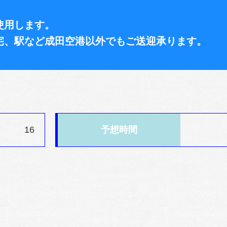
使用します。
宅、駅など成田空港以外でもご送迎承ります。
16
予想時間