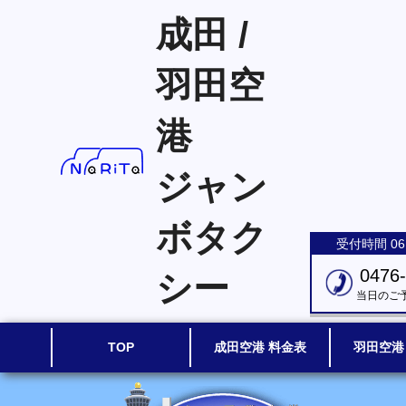
成田 /
羽田空
港
ジャン
ボタク
受付時間 06:
0476
シー
当日のご
TOP
成田空港 料金表
羽田空港