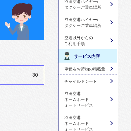
羽田空港ハイヤー/
タクシーご乗車場所
成田空港ハイヤー/
タクシーご乗車場所
空港以外からの
ご利用手順
サービス内容
車種＆お荷物の積載量
30
チャイルドシート
成田空港
ネームボード
ミートサービス
羽田空港
ネームボード
ミートサービス