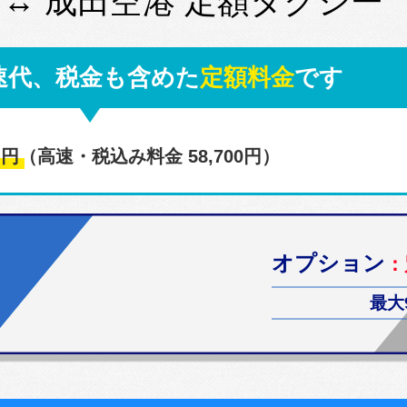
 ↔ 成田空港 定額タクシー
速代、税金も含めた
定額料金
です
0
円
（高速・税込み料金 58,700円）
オプション
：
最大