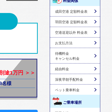
料金関係
成田空港 定額料金表
羽田空港 定額料金表
空港送迎以外 料金表
お支払方法
待機料金
キャンセル料金
経由料金
別途1万円 ＞＞
深夜早朝手配料金
9名様
ペット乗車料金
ご乗車場所