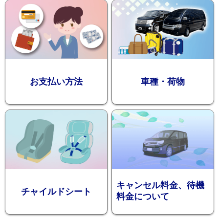
迎プラン
観光タクシー
お支払い方法
車種・荷物
ディズニー
東
送迎
京
成
田
キャンセル料金、待機
チャイルドシート
料金について