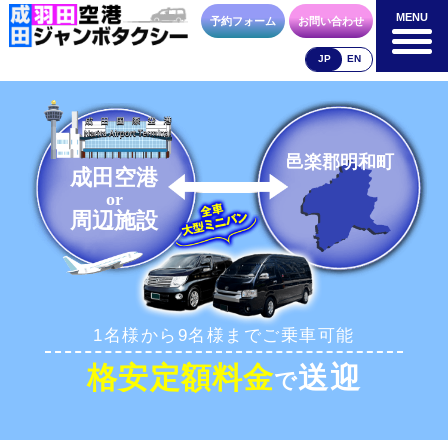
MENU
MENU
予約フォーム
お問い合わせ
JP
EN
成田空港
羽田空港
空港送迎以外
料金表
料金表
料金表
邑楽郡明和町
成田空港
or
周辺施設
合流方法
車種・荷物
お支払方法
1名様から9名様までご乗車可能
お問合せ
予約フォーム
格安定額料金
送迎
で