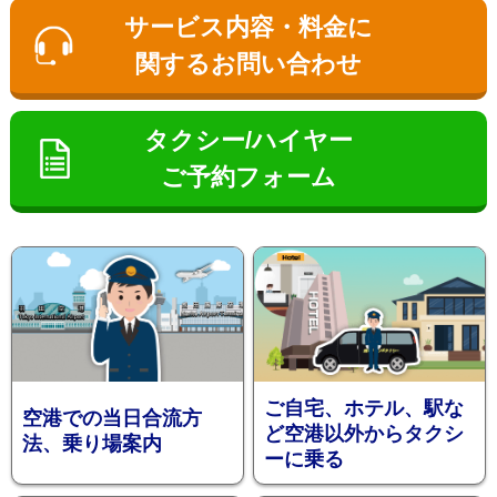
ン
サービス内容・料金に
関するお問い合わせ
タクシー/ハイヤー
ご予約フォーム
お勧め送
ご自宅、ホテル、駅な
空港での当日合流方
ど空港以外からタクシ
法、乗り場案内
ーに乗る