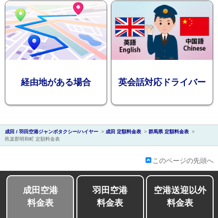
会社紹介
経由地がある場合
英会話対応ドライバー
成田 / 羽田空港ジャンボタクシー/ハイヤー
>
成田 定額料金表
>
群馬県 定額料金表
>
邑楽郡明和町 定額料金表
このページの先頭へ
成田空港
羽田空港
空港送迎以外
料金表
料金表
料金表