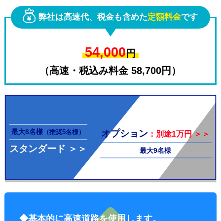
弊社は高速代、税金も含めた
定額料金
です
54,000
円
（高速・税込み料金 58,700円）
その他料
最大6名様
オプション
（推奨5名様）
：別途1万円 ＞＞
スタンダード ＞＞
最大9名様
金
◆基本的に高速道路を使用します。