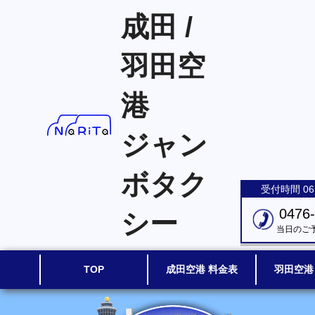
成田 /
羽田空
港
ジャン
ボタク
受付時間 06:
0476
シー
当日のご
TOP
成田空港 料金表
羽田空港