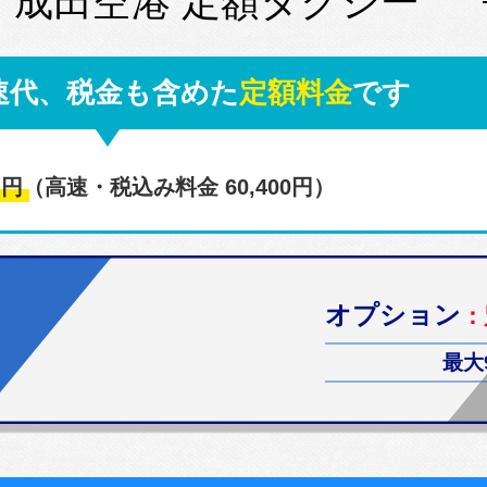
↔ 成田空港 定額タクシー
速代、税金も含めた
定額料金
です
0
円
（高速・税込み料金 60,400円）
オプション
：
最大