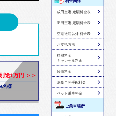
料金関係
成田空港 定額料金表
羽田空港 定額料金表
空港送迎以外 料金表
お支払方法
待機料金
キャンセル料金
経由料金
別途1万円 ＞＞
深夜早朝手配料金
9名様
ペット乗車料金
ご乗車場所