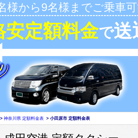
1名様から9名様までご乗車可
格安定額料金
送
で
>
神奈川県 定額料金表
>
小田原市 定額料金表