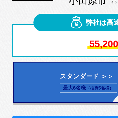
小田原市 
弊社は高
55,20
スタンダード ＞＞
最大6名様
（推奨5名様）