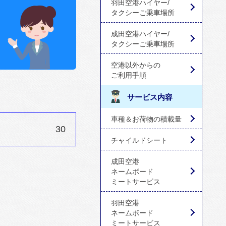
羽田空港ハイヤー/
タクシーご乗車場所
成田空港ハイヤー/
タクシーご乗車場所
空港以外からの
ご利用手順
サービス内容
車種＆お荷物の積載量
30
チャイルドシート
成田空港
ネームボード
ミートサービス
羽田空港
ネームボード
ミートサービス