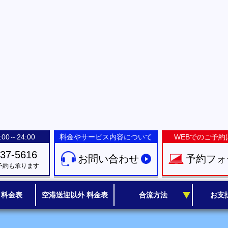
00～24:00
料金やサービス内容について
WEBでのご予約
-37-5616
お問い合わせ
予約フォ
予約も承ります
 料金表
空港送迎以外 料金表
合流方法
お支