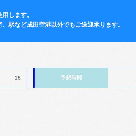
使用します。
宅、駅など成田空港以外でもご送迎承ります。
16
予想時間